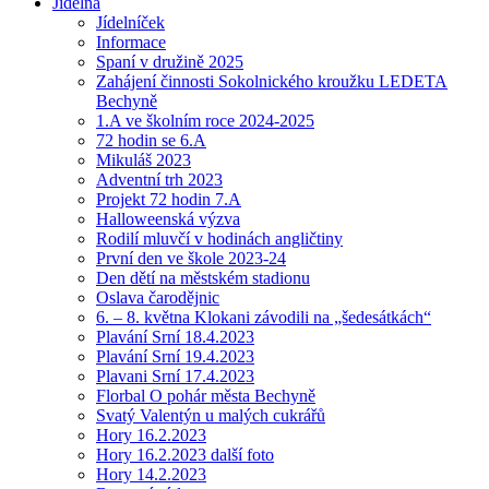
Jídelna
Jídelníček
Informace
Spaní v družině 2025
Zahájení činnosti Sokolnického kroužku LEDETA
Bechyně
1.A ve školním roce 2024-2025
72 hodin se 6.A
Mikuláš 2023
Adventní trh 2023
Projekt 72 hodin 7.A
Halloweenská výzva
Rodilí mluvčí v hodinách angličtiny
První den ve škole 2023-24
Den dětí na městském stadionu
Oslava čarodějnic
6. – 8. května Klokani závodili na „šedesátkách“
Plavání Srní 18.4.2023
Plavání Srní 19.4.2023
Plavani Srní 17.4.2023
Florbal O pohár města Bechyně
Svatý Valentýn u malých cukrářů
Hory 16.2.2023
Hory 16.2.2023 další foto
Hory 14.2.2023