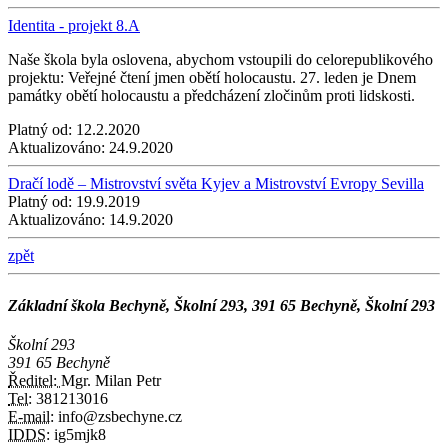
Identita - projekt 8.A
Naše škola byla oslovena, abychom vstoupili do celorepublikového
projektu: Veřejné čtení jmen obětí holocaustu. 27. leden je Dnem
památky obětí holocaustu a předcházení zločinům proti lidskosti.
Platný od:
12.2.2020
Aktualizováno:
24.9.2020
Dračí lodě – Mistrovství světa Kyjev a Mistrovství Evropy Sevilla
Platný od:
19.9.2019
Aktualizováno:
14.9.2020
zpět
Základní škola Bechyně, Školní 293, 391 65 Bechyně, Školní 293
Školní 293
391 65 Bechyně
Ředitel:
Mgr. Milan Petr
Tel:
381213016
E-mail:
info@zsbechyne.cz
IDDS:
ig5mjk8