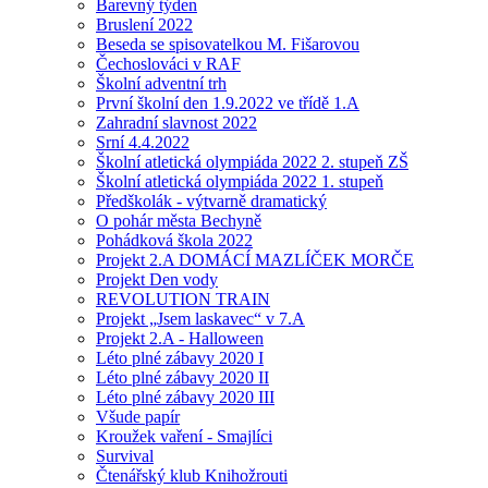
Barevný týden
Bruslení 2022
Beseda se spisovatelkou M. Fišarovou
Čechoslováci v RAF
Školní adventní trh
První školní den 1.9.2022 ve třídě 1.A
Zahradní slavnost 2022
Srní 4.4.2022
Školní atletická olympiáda 2022 2. stupeň ZŠ
Školní atletická olympiáda 2022 1. stupeň
Předškolák - výtvarně dramatický
O pohár města Bechyně
Pohádková škola 2022
Projekt 2.A DOMÁCÍ MAZLÍČEK MORČE
Projekt Den vody
REVOLUTION TRAIN
Projekt „Jsem laskavec“ v 7.A
Projekt 2.A - Halloween
Léto plné zábavy 2020 I
Léto plné zábavy 2020 II
Léto plné zábavy 2020 III
Všude papír
Kroužek vaření - Smajlíci
Survival
Čtenářský klub Knihožrouti