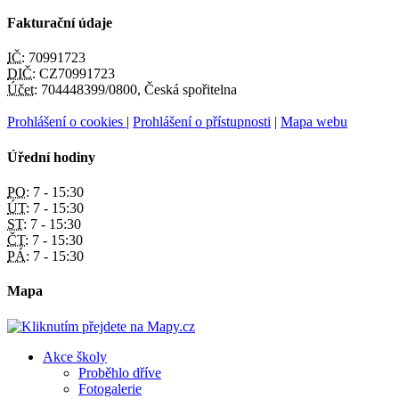
Fakturační údaje
IČ:
70991723
DIČ:
CZ70991723
Účet:
704448399/0800, Česká spořitelna
Prohlášení o cookies
|
Prohlášení o přístupnosti
|
Mapa webu
Úřední hodiny
PO:
7 - 15:30
ÚT:
7 - 15:30
ST:
7 - 15:30
ČT:
7 - 15:30
PÁ:
7 - 15:30
Mapa
Akce školy
Proběhlo dříve
Fotogalerie