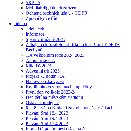
SRPDŠ
Mobiliář digitálních zařízení
Ochrana osobních údajů - GDPR
Zprávičky ze tříd
Jídelna
Jídelníček
Informace
Spaní v družině 2025
Zahájení činnosti Sokolnického kroužku LEDETA
Bechyně
1.A ve školním roce 2024-2025
72 hodin se 6.A
Mikuláš 2023
Adventní trh 2023
Projekt 72 hodin 7.A
Halloweenská výzva
Rodilí mluvčí v hodinách angličtiny
První den ve škole 2023-24
Den dětí na městském stadionu
Oslava čarodějnic
6. – 8. května Klokani závodili na „šedesátkách“
Plavání Srní 18.4.2023
Plavání Srní 19.4.2023
Plavani Srní 17.4.2023
Florbal O pohár města Bechyně