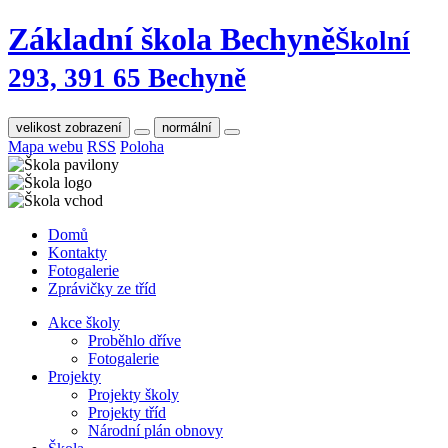
Základní škola Bechyně
Školní
293, 391 65 Bechyně
velikost zobrazení
normální
Mapa webu
RSS
Poloha
Domů
Kontakty
Fotogalerie
Zprávičky ze tříd
Akce školy
Proběhlo dříve
Fotogalerie
Projekty
Projekty školy
Projekty tříd
Národní plán obnovy