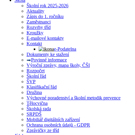
Škola
Školní rok 2025-2026
Aktuality
Zápis do 1. ročníku
Zaměstnanci
Rozvrhy tříd
Kroužky
E-mailové kontakty
Kontakt
e-Podatelna
Dokumenty ke stažení
Povinné informace
Výroční zprávy, mapa školy, ČŠI
Rozpočet
Školní řád
ŠVP
Klasifikační řád
Družina
Výchovné poradenství a školní metodik prevence
Tělocvična
Školská rada
SRPDŠ
Mobiliář digitálních zařízení
Ochrana osobních údajů - GDPR
Zprávičky ze tříd