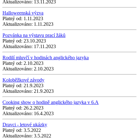
Aktualizováno:
13.11.2023
Halloweenská výzva
Platný od:
1.11.2023
Aktualizováno:
1.11.2023
Pozvánka na výstavu prací žáků
Platný od:
23.10.2023
Aktualizováno:
17.11.2023
Rodilí mluvčí v hodinách anglického jazyka
Platný od:
2.10.2023
Aktualizováno:
2.10.2023
Koloběžkové závody
Platný od:
21.9.2023
Aktualizováno:
21.9.2023
Cooking show o hodině anglického jazyka v 6.A
Platný od:
26.2.2023
Aktualizováno:
16.4.2023
Dravci - letové ukázky
Platný od:
3.5.2022
Aktualizováno:
3.5.2022