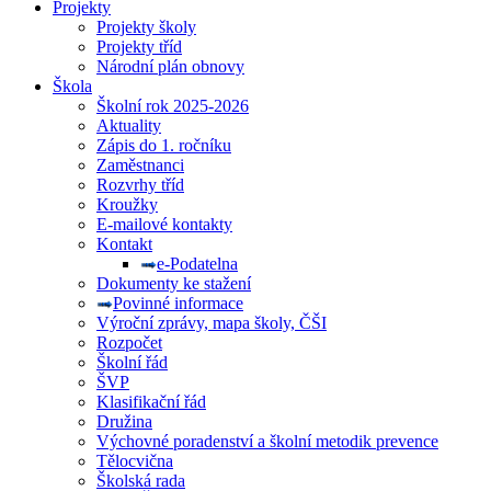
Projekty
Projekty školy
Projekty tříd
Národní plán obnovy
Škola
Školní rok 2025-2026
Aktuality
Zápis do 1. ročníku
Zaměstnanci
Rozvrhy tříd
Kroužky
E-mailové kontakty
Kontakt
e-Podatelna
Dokumenty ke stažení
Povinné informace
Výroční zprávy, mapa školy, ČŠI
Rozpočet
Školní řád
ŠVP
Klasifikační řád
Družina
Výchovné poradenství a školní metodik prevence
Tělocvična
Školská rada