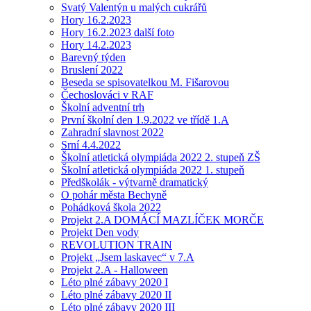
Svatý Valentýn u malých cukrářů
Hory 16.2.2023
Hory 16.2.2023 další foto
Hory 14.2.2023
Barevný týden
Bruslení 2022
Beseda se spisovatelkou M. Fišarovou
Čechoslováci v RAF
Školní adventní trh
První školní den 1.9.2022 ve třídě 1.A
Zahradní slavnost 2022
Srní 4.4.2022
Školní atletická olympiáda 2022 2. stupeň ZŠ
Školní atletická olympiáda 2022 1. stupeň
Předškolák - výtvarně dramatický
O pohár města Bechyně
Pohádková škola 2022
Projekt 2.A DOMÁCÍ MAZLÍČEK MORČE
Projekt Den vody
REVOLUTION TRAIN
Projekt „Jsem laskavec“ v 7.A
Projekt 2.A - Halloween
Léto plné zábavy 2020 I
Léto plné zábavy 2020 II
Léto plné zábavy 2020 III