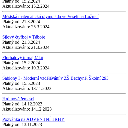
Platný od:
15.2.2024
Aktualizováno:
15.2.2024
Městská matematická olympiáda ve Veselí na Lužnicí
Platný od:
21.3.2024
Aktualizováno:
25.3.2024
Silový čtyřboj v Táboře
Platný od:
21.3.2024
Aktualizováno:
21.3.2024
Florbalový turnaj žáků
Platný od:
15.2.2024
Aktualizováno:
10.3.2024
Šablony I - Moderní vzdělávání v ZŠ Bechyně, Školní 293
Platný od:
15.5.2023
Aktualizováno:
13.11.2023
Hrdinové řemesel
Platný od:
14.12.2023
Aktualizováno:
14.12.2023
Pozvánka na ADVENTNÍ TRHY
Platný od:
13.11.2023