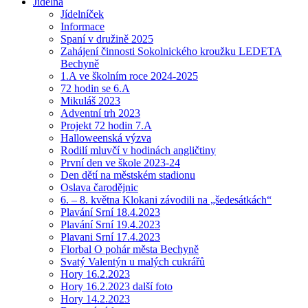
Jídelna
Jídelníček
Informace
Spaní v družině 2025
Zahájení činnosti Sokolnického kroužku LEDETA
Bechyně
1.A ve školním roce 2024-2025
72 hodin se 6.A
Mikuláš 2023
Adventní trh 2023
Projekt 72 hodin 7.A
Halloweenská výzva
Rodilí mluvčí v hodinách angličtiny
První den ve škole 2023-24
Den dětí na městském stadionu
Oslava čarodějnic
6. – 8. května Klokani závodili na „šedesátkách“
Plavání Srní 18.4.2023
Plavání Srní 19.4.2023
Plavani Srní 17.4.2023
Florbal O pohár města Bechyně
Svatý Valentýn u malých cukrářů
Hory 16.2.2023
Hory 16.2.2023 další foto
Hory 14.2.2023