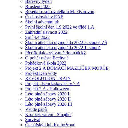
Barevný týden
Bruslení 2022
Beseda se spisovatelkou M. Fišarovou
Čechoslováci v RAF
Školní adventní trh
První školní den 1.9.2022 ve třídě 1.A
Zahradní slavnost 2022
Srní 4.4.2022
Školní atletická olympiáda 2022 2. stupeň ZŠ
Školní atletická olympiáda 2022 1. stupeň
Předškolák - výtvarně dramatický
O pohár města Bechyně
Pohádková škola 2022
Projekt 2.A DOMÁCÍ MAZLÍČEK MORČE
Projekt Den vody
REVOLUTION TRAIN
Projekt „Jsem laskavec“ v 7.A
Projekt 2.A - Halloween
Léto plné zábavy 2020 I
Léto plné zábavy 2020 II
Léto plné zábavy 2020 III
Všude papír
Kroužek vaření - Smajlíci
Survival
Čtenářský klub Knihožrouti