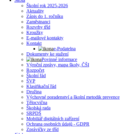
Škola
Školní rok 2025-2026
Aktuality
Zápis do 1. ročníku
Zaměstnanci
Rozvrhy tříd
Kroužky
E-mailové kontakty
Kontakt
e-Podatelna
Dokumenty ke stažení
Povinné informace
Výroční zprávy, mapa školy, ČŠI
Rozpočet
Školní řád
ŠVP
Klasifikační řád
Družina
Výchovné poradenství a školní metodik prevence
Tělocvična
Školská rada
SRPDŠ
Mobiliář digitálních zařízení
Ochrana osobních údajů - GDPR
Zprávičky ze tříd