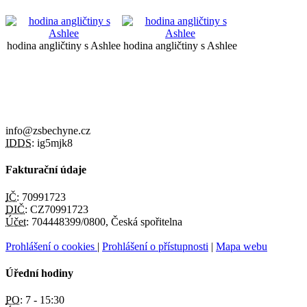
hodina angličtiny s Ashlee
hodina angličtiny s Ashlee
info@zsbechyne.cz
IDDS:
ig5mjk8
Fakturační údaje
IČ:
70991723
DIČ:
CZ70991723
Účet:
704448399/0800, Česká spořitelna
Prohlášení o cookies
|
Prohlášení o přístupnosti
|
Mapa webu
Úřední hodiny
PO:
7 - 15:30