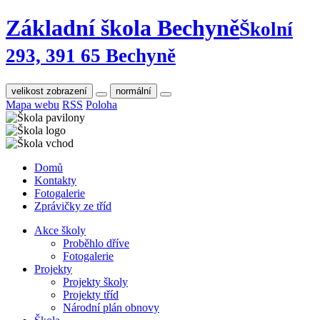
Základní škola Bechyně
Školní
293, 391 65 Bechyně
velikost zobrazení
normální
Mapa webu
RSS
Poloha
Domů
Kontakty
Fotogalerie
Zprávičky ze tříd
Akce školy
Proběhlo dříve
Fotogalerie
Projekty
Projekty školy
Projekty tříd
Národní plán obnovy