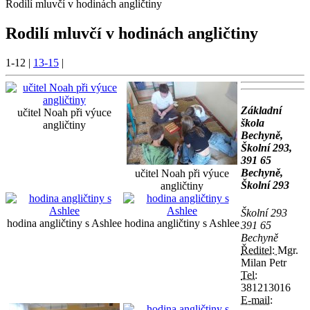
Rodilí mluvčí v hodinách angličtiny
Rodilí mluvčí v hodinách angličtiny
1-12
|
13-15
|
Základní
učitel Noah při výuce
škola
angličtiny
Bechyně,
Školní 293,
391 65
Bechyně,
učitel Noah při výuce
Školní 293
angličtiny
Školní 293
hodina angličtiny s Ashlee
hodina angličtiny s Ashlee
391 65
Bechyně
Ředitel:
Mgr.
Milan Petr
Tel:
381213016
E-mail: