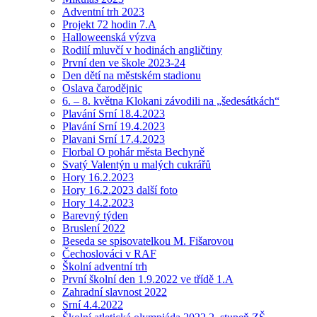
Adventní trh 2023
Projekt 72 hodin 7.A
Halloweenská výzva
Rodilí mluvčí v hodinách angličtiny
První den ve škole 2023-24
Den dětí na městském stadionu
Oslava čarodějnic
6. – 8. května Klokani závodili na „šedesátkách“
Plavání Srní 18.4.2023
Plavání Srní 19.4.2023
Plavani Srní 17.4.2023
Florbal O pohár města Bechyně
Svatý Valentýn u malých cukrářů
Hory 16.2.2023
Hory 16.2.2023 další foto
Hory 14.2.2023
Barevný týden
Bruslení 2022
Beseda se spisovatelkou M. Fišarovou
Čechoslováci v RAF
Školní adventní trh
První školní den 1.9.2022 ve třídě 1.A
Zahradní slavnost 2022
Srní 4.4.2022