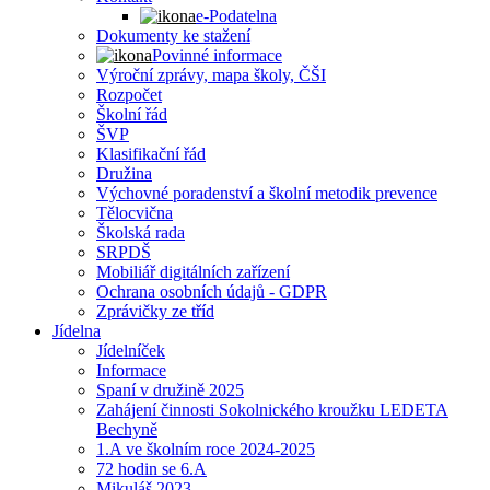
e-Podatelna
Dokumenty ke stažení
Povinné informace
Výroční zprávy, mapa školy, ČŠI
Rozpočet
Školní řád
ŠVP
Klasifikační řád
Družina
Výchovné poradenství a školní metodik prevence
Tělocvična
Školská rada
SRPDŠ
Mobiliář digitálních zařízení
Ochrana osobních údajů - GDPR
Zprávičky ze tříd
Jídelna
Jídelníček
Informace
Spaní v družině 2025
Zahájení činnosti Sokolnického kroužku LEDETA
Bechyně
1.A ve školním roce 2024-2025
72 hodin se 6.A
Mikuláš 2023