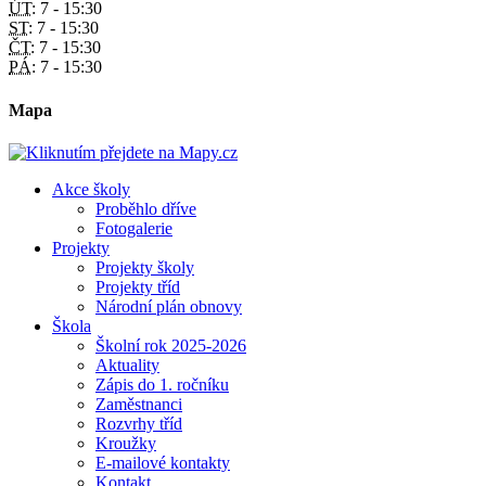
ÚT:
7 - 15:30
ST:
7 - 15:30
ČT:
7 - 15:30
PÁ:
7 - 15:30
Mapa
Akce školy
Proběhlo dříve
Fotogalerie
Projekty
Projekty školy
Projekty tříd
Národní plán obnovy
Škola
Školní rok 2025-2026
Aktuality
Zápis do 1. ročníku
Zaměstnanci
Rozvrhy tříd
Kroužky
E-mailové kontakty
Kontakt