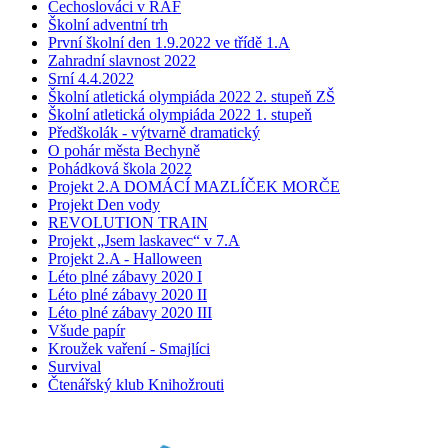
Čechoslováci v RAF
Školní adventní trh
První školní den 1.9.2022 ve třídě 1.A
Zahradní slavnost 2022
Srní 4.4.2022
Školní atletická olympiáda 2022 2. stupeň ZŠ
Školní atletická olympiáda 2022 1. stupeň
Předškolák - výtvarně dramatický
O pohár města Bechyně
Pohádková škola 2022
Projekt 2.A DOMÁCÍ MAZLÍČEK MORČE
Projekt Den vody
REVOLUTION TRAIN
Projekt „Jsem laskavec“ v 7.A
Projekt 2.A - Halloween
Léto plné zábavy 2020 I
Léto plné zábavy 2020 II
Léto plné zábavy 2020 III
Všude papír
Kroužek vaření - Smajlíci
Survival
Čtenářský klub Knihožrouti