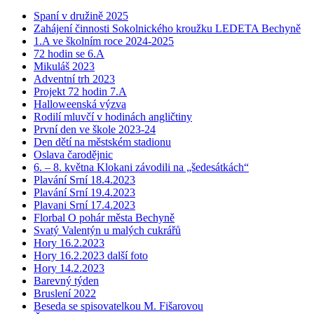
Spaní v družině 2025
Zahájení činnosti Sokolnického kroužku LEDETA Bechyně
1.A ve školním roce 2024-2025
72 hodin se 6.A
Mikuláš 2023
Adventní trh 2023
Projekt 72 hodin 7.A
Halloweenská výzva
Rodilí mluvčí v hodinách angličtiny
První den ve škole 2023-24
Den dětí na městském stadionu
Oslava čarodějnic
6. – 8. května Klokani závodili na „šedesátkách“
Plavání Srní 18.4.2023
Plavání Srní 19.4.2023
Plavani Srní 17.4.2023
Florbal O pohár města Bechyně
Svatý Valentýn u malých cukrářů
Hory 16.2.2023
Hory 16.2.2023 další foto
Hory 14.2.2023
Barevný týden
Bruslení 2022
Beseda se spisovatelkou M. Fišarovou