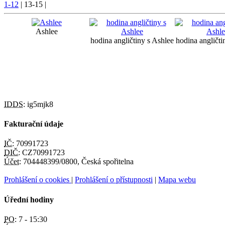
1-12
|
13-15
|
Ashlee
hodina angličtiny s Ashlee
hodina angličti
IDDS:
ig5mjk8
Fakturační údaje
IČ:
70991723
DIČ:
CZ70991723
Účet:
704448399/0800, Česká spořitelna
Prohlášení o cookies
|
Prohlášení o přístupnosti
|
Mapa webu
Úřední hodiny
PO:
7 - 15:30