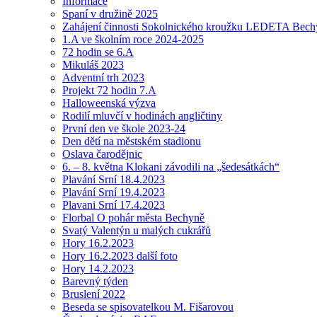
Informace
Spaní v družině 2025
Zahájení činnosti Sokolnického kroužku LEDETA Bech
1.A ve školním roce 2024-2025
72 hodin se 6.A
Mikuláš 2023
Adventní trh 2023
Projekt 72 hodin 7.A
Halloweenská výzva
Rodilí mluvčí v hodinách angličtiny
První den ve škole 2023-24
Den dětí na městském stadionu
Oslava čarodějnic
6. – 8. května Klokani závodili na „šedesátkách“
Plavání Srní 18.4.2023
Plavání Srní 19.4.2023
Plavani Srní 17.4.2023
Florbal O pohár města Bechyně
Svatý Valentýn u malých cukrářů
Hory 16.2.2023
Hory 16.2.2023 další foto
Hory 14.2.2023
Barevný týden
Bruslení 2022
Beseda se spisovatelkou M. Fišarovou