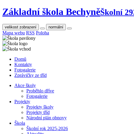
Základní škola Bechyně
Školní 29
velikost zobrazení
normální
Mapa webu
RSS
Poloha
Domů
Kontakty
Fotogalerie
Zprávičky ze tříd
Akce školy
Proběhlo dříve
Fotogalerie
Projekty
Projekty školy
Projekty tříd
Národní plán obnovy
Škola
Školní rok 2025-2026
Aktuality