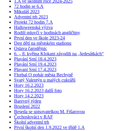
1.A ve školním roce 2024-2025
72 hodin se 6.A
Mikuláš 2023
Adventní trh 2023
Projekt 72 hodin 7.A
Halloweenská výzva
Rodilí mluvčí v hodinách angličtiny
První den ve škole 2023-24
Den dětí na městském stadionu
Oslava čarodějnic
6. – 8. května Klokani závodili na „šedesátkách“
Plavání Srní 18.4.2023
Plavání Srní 19.4.2023
Plavani Srní 17.4.2023
Florbal O pohár města Bechyně
Svatý Valentýn u malých cukrářů
Hory 16.2.2023
Hory 16.2.2023 další foto
Hory 14.2.2023
Barevný týden
Bruslení 2022
Beseda se spisovatelkou M. Fišarovou
Čechoslováci v RAF
Školní adventní trh
První školní den 1.9.2022 ve třídě 1.A