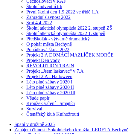
Čechoslováci v RAF
Školní adventní trh
První školní den 1.9.2022 ve třídě 1.A
Zahradní slavnost 2022
Srní 4.4.2022
Školní atletická olympiáda 2022 2. stupeň ZŠ
Školní atletická olympiáda 2022 1. stupeň
Předškolák - výtvarně dramatický
O pohár města Bechyně
Pohádková škola 2022
Projekt 2.A DOMÁCÍ MAZLÍČEK MORČE
Projekt Den vody
REVOLUTION TRAIN
Projekt „Jsem laskavec“ v 7.A
Projekt 2.A - Halloween
Léto plné zábavy 2020 I
Léto plné zábavy 2020 II
Léto plné zábavy 2020 III
Všude papír
Kroužek vaření - Smajlíci
Survival
Čtenářský klub Knihožrouti
Spaní v družině 2025
Zahájení činnosti Sokolnického kroužku LEDETA Bechyně