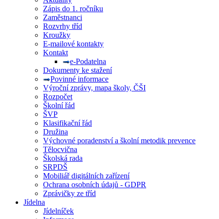
Zápis do 1. ročníku
Zaměstnanci
Rozvrhy tříd
Kroužky
E-mailové kontakty
Kontakt
e-Podatelna
Dokumenty ke stažení
Povinné informace
Výroční zprávy, mapa školy, ČŠI
Rozpočet
Školní řád
ŠVP
Klasifikační řád
Družina
Výchovné poradenství a školní metodik prevence
Tělocvična
Školská rada
SRPDŠ
Mobiliář digitálních zařízení
Ochrana osobních údajů - GDPR
Zprávičky ze tříd
Jídelna
Jídelníček