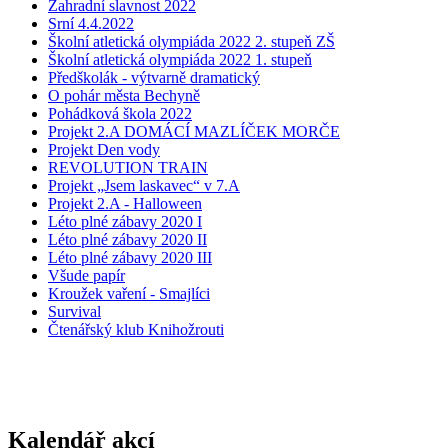
Zahradní slavnost 2022
Srní 4.4.2022
Školní atletická olympiáda 2022 2. stupeň ZŠ
Školní atletická olympiáda 2022 1. stupeň
Předškolák - výtvarně dramatický
O pohár města Bechyně
Pohádková škola 2022
Projekt 2.A DOMÁCÍ MAZLÍČEK MORČE
Projekt Den vody
REVOLUTION TRAIN
Projekt „Jsem laskavec“ v 7.A
Projekt 2.A - Halloween
Léto plné zábavy 2020 I
Léto plné zábavy 2020 II
Léto plné zábavy 2020 III
Všude papír
Kroužek vaření - Smajlíci
Survival
Čtenářský klub Knihožrouti
Kalendář akcí