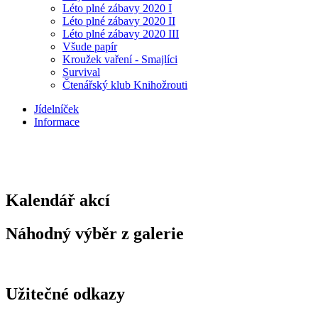
Léto plné zábavy 2020 I
Léto plné zábavy 2020 II
Léto plné zábavy 2020 III
Všude papír
Kroužek vaření - Smajlíci
Survival
Čtenářský klub Knihožrouti
Jídelníček
Informace
Kalendář akcí
Náhodný výběr z galerie
Užitečné odkazy