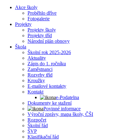
Akce školy
Proběhlo dříve
Fotogalerie
Projekty
Projekty školy
Projekty tříd
Národní plán obnovy
Škola
Školní rok 2025-2026
Aktuality
Zápis do 1. ročníku
Zaměstnanci
Rozvrhy tříd
Kroužky
E-mailové kontakty
Kontakt
e-Podatelna
Dokumenty ke stažení
Povinné informace
Výroční zprávy, mapa školy, ČŠI
Rozpočet
Školní řád
ŠVP
Klasifikační řád