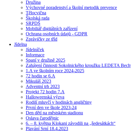
Družina
Výchovné poradenství a školní metodik prevence
Tělocvična
Školská rada
SRPDŠ
Mobiliář digitálních zařízení
Ochrana osobních údajů - GDPR
Zprávičky ze tříd
Jídelna
Jídelníček
Informace
Spaní v družině 2025
Zahájení činnosti Sokolnického kroužku LEDETA Bech
1.A ve školním roce 2024-2025
72 hodin se 6.A
Mikuláš 2023
Adventní trh 2023
Projekt 72 hodin 7.A
Halloweenská výzva
Rodilí mluvčí v hodinách angličtiny
První den ve škole 2023-24
Den dětí na městském stadionu
Oslava čarodějnic
6. – 8. května Klokani závodili na „šedesátkách“
Plavání Srní 18.4.2023