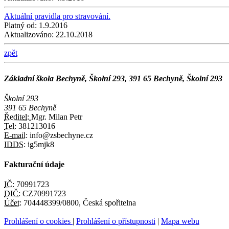
Aktuální pravidla pro stravování.
Platný od:
1.9.2016
Aktualizováno:
22.10.2018
zpět
Základní škola Bechyně, Školní 293, 391 65 Bechyně, Školní 293
Školní 293
391 65 Bechyně
Ředitel:
Mgr. Milan Petr
Tel:
381213016
E-mail:
info@zsbechyne.cz
IDDS:
ig5mjk8
Fakturační údaje
IČ:
70991723
DIČ:
CZ70991723
Účet:
704448399/0800, Česká spořitelna
Prohlášení o cookies
|
Prohlášení o přístupnosti
|
Mapa webu