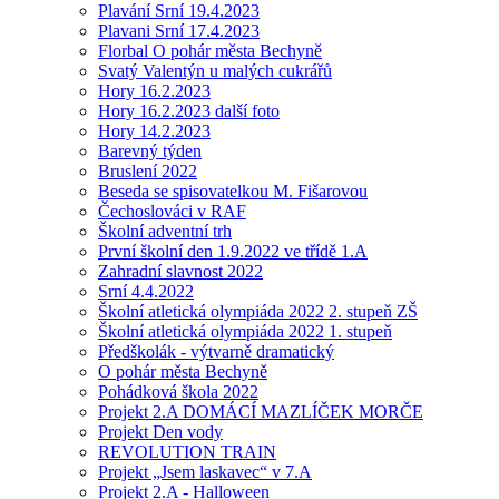
Plavání Srní 19.4.2023
Plavani Srní 17.4.2023
Florbal O pohár města Bechyně
Svatý Valentýn u malých cukrářů
Hory 16.2.2023
Hory 16.2.2023 další foto
Hory 14.2.2023
Barevný týden
Bruslení 2022
Beseda se spisovatelkou M. Fišarovou
Čechoslováci v RAF
Školní adventní trh
První školní den 1.9.2022 ve třídě 1.A
Zahradní slavnost 2022
Srní 4.4.2022
Školní atletická olympiáda 2022 2. stupeň ZŠ
Školní atletická olympiáda 2022 1. stupeň
Předškolák - výtvarně dramatický
O pohár města Bechyně
Pohádková škola 2022
Projekt 2.A DOMÁCÍ MAZLÍČEK MORČE
Projekt Den vody
REVOLUTION TRAIN
Projekt „Jsem laskavec“ v 7.A
Projekt 2.A - Halloween