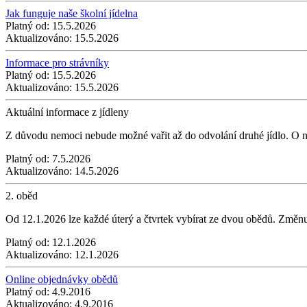
Jak funguje naše školní jídelna
Platný od:
15.5.2026
Aktualizováno:
15.5.2026
Informace pro strávníky
Platný od:
15.5.2026
Aktualizováno:
15.5.2026
Aktuální informace z jídleny
Z důvodu nemoci nebude možné vařit až do odvolání druhé jídlo. O 
Platný od:
7.5.2026
Aktualizováno:
14.5.2026
2. oběd
Od 12.1.2026 lze každé úterý a čtvrtek vybírat ze dvou obědů. Změn
Platný od:
12.1.2026
Aktualizováno:
12.1.2026
Online objednávky obědů
Platný od:
4.9.2016
Aktualizováno:
4.9.2016