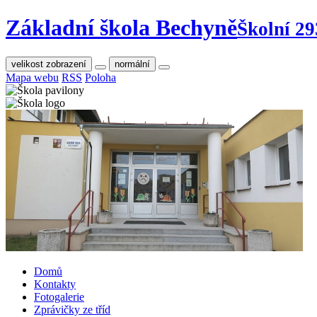
Základní škola Bechyně
Školní 29
velikost zobrazení
normální
Mapa webu
RSS
Poloha
Domů
Kontakty
Fotogalerie
Zprávičky ze tříd