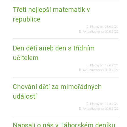
Třetí nejlepší matematik v
republice
Platný od:
25.6.2021
Aktualizováno:
30.8.2022
Den dětí aneb den s třídním
učitelem
Platný od:
17.6.2021
Aktualizováno:
30.8.2022
Chování dětí za mimořádných
událostí
Platný od:
12.3.2021
Aktualizováno:
30.8.2022
Napsali o nás v Táborském deníku