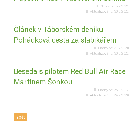
Platný od:
8.2.2021
Aktualizováno:
30.8.2022
Článek v Táborském deníku
Pohádková cesta za slabikářem
Platný od:
3.12.2020
Aktualizováno:
30.8.2022
Beseda s pilotem Red Bull Air Race
Martinem Šonkou
Platný od:
26.3.2019
Aktualizováno:
24.9.2020
zpět