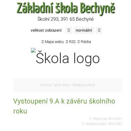
Základní škola Bechyně
Školní 293, 391 65 Bechyně
normální
velikost zobrazení
Mapa webu
RSS
Poloha
VÝCHOZÍ
-
AKCE ŠKOLY
-
PROBĚHLO DŘÍVE
Vystoupení 9.A k závěru školního
roku
Platný od:
30.6.2021
Aktualizováno:
30.8.2022