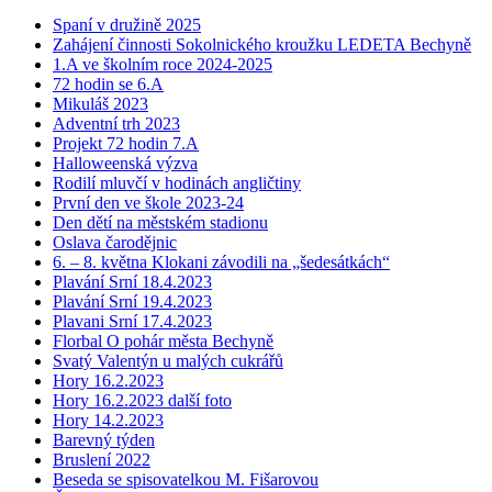
Spaní v družině 2025
Zahájení činnosti Sokolnického kroužku LEDETA Bechyně
1.A ve školním roce 2024-2025
72 hodin se 6.A
Mikuláš 2023
Adventní trh 2023
Projekt 72 hodin 7.A
Halloweenská výzva
Rodilí mluvčí v hodinách angličtiny
První den ve škole 2023-24
Den dětí na městském stadionu
Oslava čarodějnic
6. – 8. května Klokani závodili na „šedesátkách“
Plavání Srní 18.4.2023
Plavání Srní 19.4.2023
Plavani Srní 17.4.2023
Florbal O pohár města Bechyně
Svatý Valentýn u malých cukrářů
Hory 16.2.2023
Hory 16.2.2023 další foto
Hory 14.2.2023
Barevný týden
Bruslení 2022
Beseda se spisovatelkou M. Fišarovou