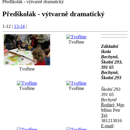
Předškolák - výtvarně dramatický
Předškolák - výtvarně dramatický
1-12
|
13-14
|
Tvoříme
Základní
škola
Bechyně,
Školní 293,
391 65
Tvoříme
Bechyně,
Školní 293
Tvoříme
Tvoříme
Školní 293
391 65
Bechyně
Ředitel:
Mgr.
Milan Petr
Tel:
381213016
E-mail: