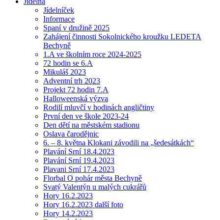
Jídelna
Jídelníček
Informace
Spaní v družině 2025
Zahájení činnosti Sokolnického kroužku LEDETA
Bechyně
1.A ve školním roce 2024-2025
72 hodin se 6.A
Mikuláš 2023
Adventní trh 2023
Projekt 72 hodin 7.A
Halloweenská výzva
Rodilí mluvčí v hodinách angličtiny
První den ve škole 2023-24
Den dětí na městském stadionu
Oslava čarodějnic
6. – 8. května Klokani závodili na „šedesátkách“
Plavání Srní 18.4.2023
Plavání Srní 19.4.2023
Plavani Srní 17.4.2023
Florbal O pohár města Bechyně
Svatý Valentýn u malých cukrářů
Hory 16.2.2023
Hory 16.2.2023 další foto
Hory 14.2.2023