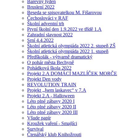
Barevný týden
Bruslení 2022
Beseda se spisovatelkou M. Fišarovou
Čechoslováci v RAF
Školní adventní trh
První školní den 1.9.2022 ve třídě 1.A
Zahradní slavnost 2022
Srní 4.4.2022
Školní atletická olympiáda 2022 2. stupeň ZŠ
Školní atletická olympiáda 2022 1. stupeň
Předškolák - výtvarně dramatický
O pohár města Bechyně
Pohádková škola 2022
Projekt 2.A DOMÁCÍ MAZLÍČEK MORČE
Projekt Den vody
REVOLUTION TRAIN
Projekt „Jsem laskavec“ v 7.A
Projekt 2.A - Halloween
Léto plné zábavy 2020 I
Léto plné zábavy 2020 II
Léto plné zábavy 2020 III
Všude papír
Kroužek vaření - Smajlíci
Survival
Čtenářský klub Knihožrouti