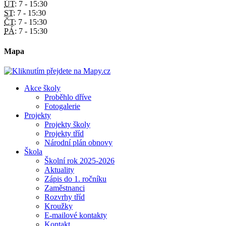
ÚT:
7 - 15:30
ST:
7 - 15:30
ČT:
7 - 15:30
PÁ:
7 - 15:30
Mapa
Akce školy
Proběhlo dříve
Fotogalerie
Projekty
Projekty školy
Projekty tříd
Národní plán obnovy
Škola
Školní rok 2025-2026
Aktuality
Zápis do 1. ročníku
Zaměstnanci
Rozvrhy tříd
Kroužky
E-mailové kontakty
Kontakt