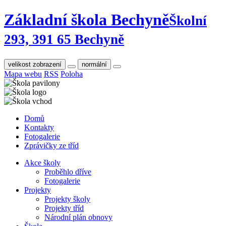
Základní škola Bechyně
Školní
293, 391 65 Bechyně
velikost zobrazení
normální
Mapa webu
RSS
Poloha
Domů
Kontakty
Fotogalerie
Zprávičky ze tříd
Akce školy
Proběhlo dříve
Fotogalerie
Projekty
Projekty školy
Projekty tříd
Národní plán obnovy