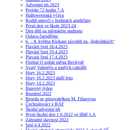
Adventní trh 2023
Projekt 72 hodin 7.A
Halloweenská výzva
Rodilí mluvčí v hodinách angličtiny
První den ve škole 2023-24
Den dětí na městském stadionu
Oslava čarodějnic
6. – 8. května Klokani závodili na „šedesátkách“
Plavání Srní 18.4.2023
Plavání Srní 19.4.2023
Plavani Srní 17.4.2023
Florbal O pohár města Bechyně
Svatý Valentýn u malých cukrářů
Hory 16.2.2023
Hory 16.2.2023 další foto
Hory 14.2.2023
Barevný týden
Bruslení 2022
Beseda se spisovatelkou M. Fišarovou
Čechoslováci v RAF
Školní adventní trh
První školní den 1.9.2022 ve třídě 1.A
Zahradní slavnost 2022
Srní 4.4.2022