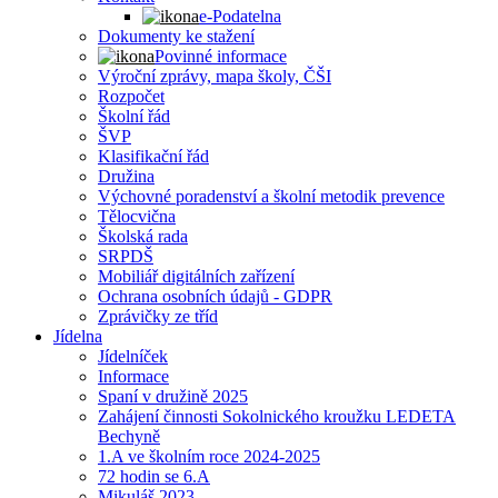
e-Podatelna
Dokumenty ke stažení
Povinné informace
Výroční zprávy, mapa školy, ČŠI
Rozpočet
Školní řád
ŠVP
Klasifikační řád
Družina
Výchovné poradenství a školní metodik prevence
Tělocvična
Školská rada
SRPDŠ
Mobiliář digitálních zařízení
Ochrana osobních údajů - GDPR
Zprávičky ze tříd
Jídelna
Jídelníček
Informace
Spaní v družině 2025
Zahájení činnosti Sokolnického kroužku LEDETA
Bechyně
1.A ve školním roce 2024-2025
72 hodin se 6.A
Mikuláš 2023