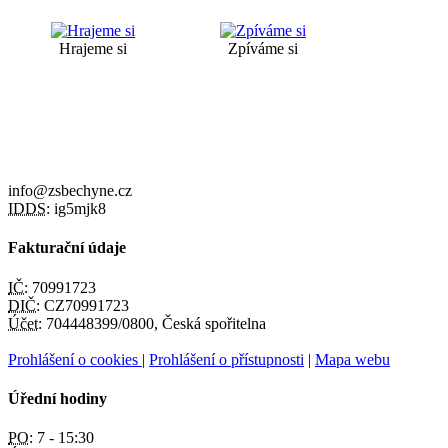
Hrajeme si
Zpíváme si
info@zsbechyne.cz
IDDS:
ig5mjk8
Fakturační údaje
IČ:
70991723
DIČ:
CZ70991723
Účet:
704448399/0800, Česká spořitelna
Prohlášení o cookies
|
Prohlášení o přístupnosti
|
Mapa webu
Úřední hodiny
PO:
7 - 15:30