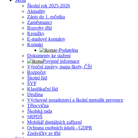
Škola
Školní rok 2025-2026
Aktuality
Zápis do 1. ročníku
Zaměstnanci
Rozvrhy tříd
Kroužky
E-mailové kontakty
Kontakt
e-Podatelna
Dokumenty ke stažení
Povinné informace
Výroční zprávy, mapa školy, ČŠI
Rozpočet
Školní řád
ŠVP
Klasifikační řád
Družina
Výchovné poradenství a školní metodik prevence
Tělocvična
Školská rada
SRPDŠ
Mobiliář digitálních zařízení
Ochrana osobních údajů - GDPR
Zprávičky ze tříd