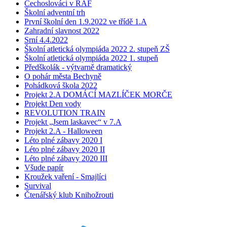
Čechoslováci v RAF
Školní adventní trh
První školní den 1.9.2022 ve třídě 1.A
Zahradní slavnost 2022
Srní 4.4.2022
Školní atletická olympiáda 2022 2. stupeň ZŠ
Školní atletická olympiáda 2022 1. stupeň
Předškolák - výtvarně dramatický
O pohár města Bechyně
Pohádková škola 2022
Projekt 2.A DOMÁCÍ MAZLÍČEK MORČE
Projekt Den vody
REVOLUTION TRAIN
Projekt „Jsem laskavec“ v 7.A
Projekt 2.A - Halloween
Léto plné zábavy 2020 I
Léto plné zábavy 2020 II
Léto plné zábavy 2020 III
Všude papír
Kroužek vaření - Smajlíci
Survival
Čtenářský klub Knihožrouti