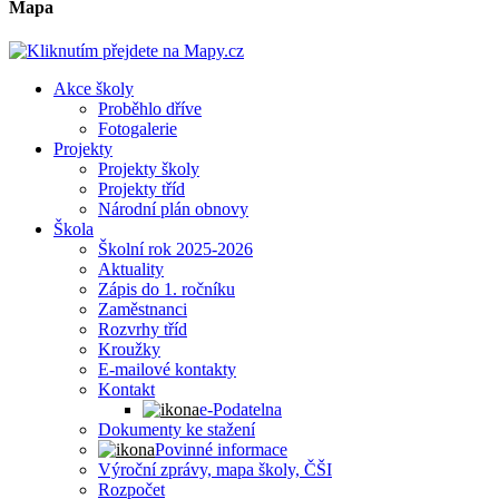
Mapa
Akce školy
Proběhlo dříve
Fotogalerie
Projekty
Projekty školy
Projekty tříd
Národní plán obnovy
Škola
Školní rok 2025-2026
Aktuality
Zápis do 1. ročníku
Zaměstnanci
Rozvrhy tříd
Kroužky
E-mailové kontakty
Kontakt
e-Podatelna
Dokumenty ke stažení
Povinné informace
Výroční zprávy, mapa školy, ČŠI
Rozpočet