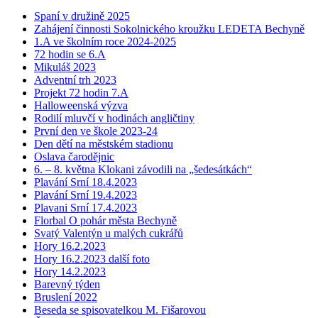
Spaní v družině 2025
Zahájení činnosti Sokolnického kroužku LEDETA Bechyně
1.A ve školním roce 2024-2025
72 hodin se 6.A
Mikuláš 2023
Adventní trh 2023
Projekt 72 hodin 7.A
Halloweenská výzva
Rodilí mluvčí v hodinách angličtiny
První den ve škole 2023-24
Den dětí na městském stadionu
Oslava čarodějnic
6. – 8. května Klokani závodili na „šedesátkách“
Plavání Srní 18.4.2023
Plavání Srní 19.4.2023
Plavani Srní 17.4.2023
Florbal O pohár města Bechyně
Svatý Valentýn u malých cukrářů
Hory 16.2.2023
Hory 16.2.2023 další foto
Hory 14.2.2023
Barevný týden
Bruslení 2022
Beseda se spisovatelkou M. Fišarovou