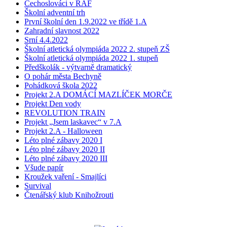
Čechoslováci v RAF
Školní adventní trh
První školní den 1.9.2022 ve třídě 1.A
Zahradní slavnost 2022
Srní 4.4.2022
Školní atletická olympiáda 2022 2. stupeň ZŠ
Školní atletická olympiáda 2022 1. stupeň
Předškolák - výtvarně dramatický
O pohár města Bechyně
Pohádková škola 2022
Projekt 2.A DOMÁCÍ MAZLÍČEK MORČE
Projekt Den vody
REVOLUTION TRAIN
Projekt „Jsem laskavec“ v 7.A
Projekt 2.A - Halloween
Léto plné zábavy 2020 I
Léto plné zábavy 2020 II
Léto plné zábavy 2020 III
Všude papír
Kroužek vaření - Smajlíci
Survival
Čtenářský klub Knihožrouti