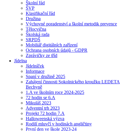
Školní řád
ŠVP
Klasifikační řád
Družina
Výchovné poradenství a školní metodik prevence
Tělocvična
Školská rada
SRPDŠ
Mobiliář digitálních zařízení
Ochrana osobních údajů - GDPR
Zprávičky ze tříd
Jídelna
Jídelníček
Informace
Spaní v družině 2025
Zahájení činnosti Sokolnického kroužku LEDETA
Bechyně
1.A ve školním roce 2024-2025
72 hodin se 6.A
Mikuláš 2023
Adventní trh 2023
Projekt 72 hodin 7.A
Halloweenská výzva
Rodilí mluvčí v hodinách angličtiny
První den ve škole 2023-24