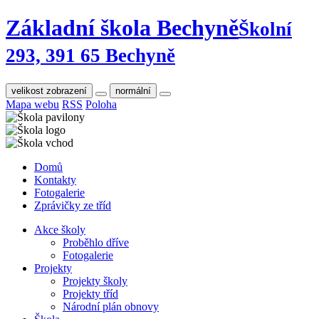
Základní škola Bechyně
Školní
293, 391 65 Bechyně
velikost zobrazení
normální
Mapa webu
RSS
Poloha
Domů
Kontakty
Fotogalerie
Zprávičky ze tříd
Akce školy
Proběhlo dříve
Fotogalerie
Projekty
Projekty školy
Projekty tříd
Národní plán obnovy