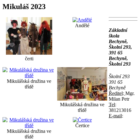
Mikuláš 2023
Andělé
Základní
škola
Bechyně,
Školní 293,
391 65
Bechyně,
čerti
Školní 293
Školní 293
Mikulášská družina ve
391 65
třídě
Bechyně
Ředitel:
Mgr.
Milan Petr
Tel:
Mikulášská družina ve
381213016
třídě
E-mail:
Čertice
Mikulášská družina ve
třídě