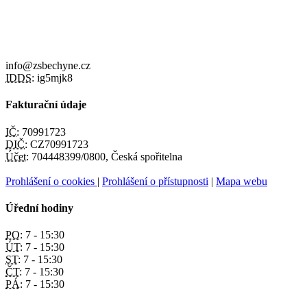
info@zsbechyne.cz
IDDS:
ig5mjk8
Fakturační údaje
IČ:
70991723
DIČ:
CZ70991723
Účet:
704448399/0800, Česká spořitelna
Prohlášení o cookies
|
Prohlášení o přístupnosti
|
Mapa webu
Úřední hodiny
PO:
7 - 15:30
ÚT:
7 - 15:30
ST:
7 - 15:30
ČT:
7 - 15:30
PÁ:
7 - 15:30