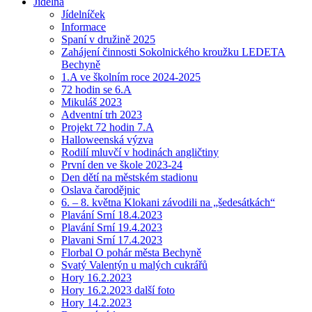
Jídelna
Jídelníček
Informace
Spaní v družině 2025
Zahájení činnosti Sokolnického kroužku LEDETA
Bechyně
1.A ve školním roce 2024-2025
72 hodin se 6.A
Mikuláš 2023
Adventní trh 2023
Projekt 72 hodin 7.A
Halloweenská výzva
Rodilí mluvčí v hodinách angličtiny
První den ve škole 2023-24
Den dětí na městském stadionu
Oslava čarodějnic
6. – 8. května Klokani závodili na „šedesátkách“
Plavání Srní 18.4.2023
Plavání Srní 19.4.2023
Plavani Srní 17.4.2023
Florbal O pohár města Bechyně
Svatý Valentýn u malých cukrářů
Hory 16.2.2023
Hory 16.2.2023 další foto
Hory 14.2.2023