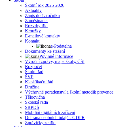
Škola
Školní rok 2025-2026
Aktuality
Zápis do 1. ročníku
Zaměstnanci
Rozvrhy tříd
Kroužky
E-mailové kontakty
Kontakt
e-Podatelna
Dokumenty ke stažení
Povinné informace
Výroční zprávy, mapa školy, ČŠI
Rozpočet
Školní řád
ŠVP
Klasifikační řád
Družina
Výchovné poradenství a školní metodik prevence
Tělocvična
Školská rada
SRPDŠ
Mobiliář digitálních zařízení
Ochrana osobních údajů - GDPR
Zprávičky ze tříd