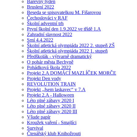
Barevný týden
Bruslení 2022
Beseda se spisovatelkou M. Fišarovou
Čechoslováci v RAF
Školní adventní trh
První školní den 1.9.2022 ve třídě 1.A
Zahradní slavnost 2022
Srní 4.4.2022
Školní atletická olympiáda 2022 2. stupeň ZŠ
Školní atletická olympiáda 2022 1. stupeň
Předškolák - výtvarně dramatický
O pohár města Bechyně
Pohádková škola 2022
Projekt 2.A DOMÁCÍ MAZLÍČEK MORČE
Projekt Den vody
REVOLUTION TRAIN
Projekt „Jsem laskavec“ v 7.A
Projekt 2.A - Halloween
Léto plné zábavy 2020 I
Léto plné zábavy 2020 II
Léto plné zábavy 2020 III
Všude papír
Kroužek vaření - Smajlíci
Survival
Čtenářský klub Knihožrouti