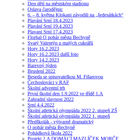
Den dětí na městském stadionu
Oslava čarodějnic
6. – 8. května Klokani závodili na „šedesátkách“
Plavání Srní 18.4.2023
Plavání Srní 19.4.2023
Plavani Srní 17.4.2023
Florbal O pohár města Bechyně
Svatý Valentýn u malých cukrářů
Hory 16.2.2023
Hory 16.2.2023 další foto
Hory 14.2.2023
Barevný týden
Bruslení 2022
Beseda se spisovatelkou M. Fišarovou
Čechoslováci v RAF
Školní adventní trh
První školní den 1.9.2022 ve třídě 1.A
Zahradní slavnost 2022
Srní 4.4.2022
Školní atletická olympiáda 2022 2. stupeň ZŠ
Školní atletická olympiáda 2022 1. stupeň
Předškolák - výtvarně dramatický
O pohár města Bechyně
Pohádková škola 2022
Projekt 2.A DOMÁCÍ MAZLÍČEK MORČE