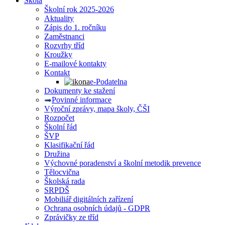
Škola
Školní rok 2025-2026
Aktuality
Zápis do 1. ročníku
Zaměstnanci
Rozvrhy tříd
Kroužky
E-mailové kontakty
Kontakt
e-Podatelna
Dokumenty ke stažení
Povinné informace
Výroční zprávy, mapa školy, ČŠI
Rozpočet
Školní řád
ŠVP
Klasifikační řád
Družina
Výchovné poradenství a školní metodik prevence
Tělocvična
Školská rada
SRPDŠ
Mobiliář digitálních zařízení
Ochrana osobních údajů - GDPR
Zprávičky ze tříd