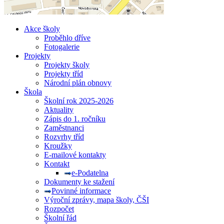
Akce školy
Proběhlo dříve
Fotogalerie
Projekty
Projekty školy
Projekty tříd
Národní plán obnovy
Škola
Školní rok 2025-2026
Aktuality
Zápis do 1. ročníku
Zaměstnanci
Rozvrhy tříd
Kroužky
E-mailové kontakty
Kontakt
e-Podatelna
Dokumenty ke stažení
Povinné informace
Výroční zprávy, mapa školy, ČŠI
Rozpočet
Školní řád