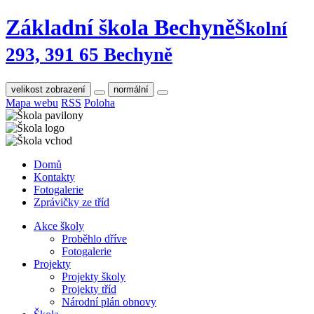
Základní škola Bechyně
Školní
293, 391 65 Bechyně
velikost zobrazení
normální
Mapa webu
RSS
Poloha
Domů
Kontakty
Fotogalerie
Zprávičky ze tříd
Akce školy
Proběhlo dříve
Fotogalerie
Projekty
Projekty školy
Projekty tříd
Národní plán obnovy