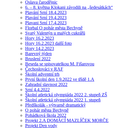
Oslava čarodějnic
6. – 8. května Klokani závodili na „šedesátkách“
Plavání Srní 18.4.2023
Plavání Srní 19.4.2023
Plavani Srní 17.4.2023
Florbal O pohár města Bechyně
Svatý Valentýn u malých cukrářů
Hory 16.2.2023
Hory 16.2.2023 další foto
Hory 14.2.2023
Barevný týden
Bruslení 2022
Beseda se spisovatelkou M. Fišarovou
Čechoslováci v RAF
Školní adventní trh
První školní den 1.9.2022 ve třídě 1.A
Zahradní slavnost 2022
Srní 4.4.2022
Školní atletická olympiáda 2022 2. stupeň ZŠ
Školní atletická olympiáda 2022 1. stupeň
Předškolák - výtvarně dramatický
O pohár města Bechyně
Pohádková škola 2022
Projekt 2.A DOMÁCÍ MAZLÍČEK MORČE
Projekt Den vody