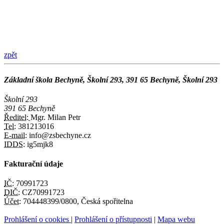
zpět
Základní škola Bechyně, Školní 293, 391 65 Bechyně, Školní 293
Školní 293
391 65 Bechyně
Ředitel:
Mgr. Milan Petr
Tel:
381213016
E-mail:
info@zsbechyne.cz
IDDS:
ig5mjk8
Fakturační údaje
IČ:
70991723
DIČ:
CZ70991723
Účet:
704448399/0800, Česká spořitelna
Prohlášení o cookies
|
Prohlášení o přístupnosti
|
Mapa webu