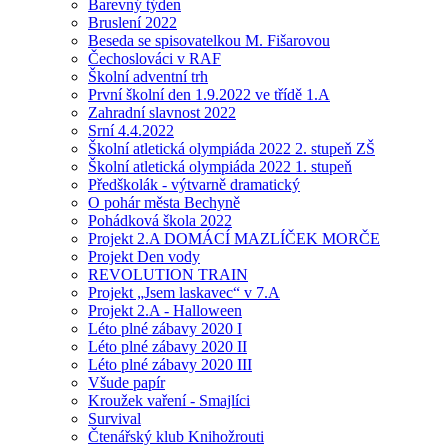
Barevný týden
Bruslení 2022
Beseda se spisovatelkou M. Fišarovou
Čechoslováci v RAF
Školní adventní trh
První školní den 1.9.2022 ve třídě 1.A
Zahradní slavnost 2022
Srní 4.4.2022
Školní atletická olympiáda 2022 2. stupeň ZŠ
Školní atletická olympiáda 2022 1. stupeň
Předškolák - výtvarně dramatický
O pohár města Bechyně
Pohádková škola 2022
Projekt 2.A DOMÁCÍ MAZLÍČEK MORČE
Projekt Den vody
REVOLUTION TRAIN
Projekt „Jsem laskavec“ v 7.A
Projekt 2.A - Halloween
Léto plné zábavy 2020 I
Léto plné zábavy 2020 II
Léto plné zábavy 2020 III
Všude papír
Kroužek vaření - Smajlíci
Survival
Čtenářský klub Knihožrouti