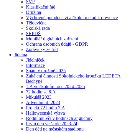
ŠVP
Klasifikační řád
Družina
Výchovné poradenství a školní metodik prevence
Tělocvična
Školská rada
SRPDŠ
Mobiliář digitálních zařízení
Ochrana osobních údajů - GDPR
Zprávičky ze tříd
Jídelna
Jídelníček
Informace
Spaní v družině 2025
Zahájení činnosti Sokolnického kroužku LEDETA
Bechyně
1.A ve školním roce 2024-2025
72 hodin se 6.A
Mikuláš 2023
Adventní trh 2023
Projekt 72 hodin 7.A
Halloweenská výzva
Rodilí mluvčí v hodinách angličtiny
První den ve škole 2023-24
Den dětí na městském stadionu