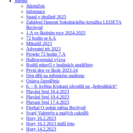
Jídelna
Jídelníček
Informace
Spaní v družině 2025
Zahájení činnosti Sokolnického kroužku LEDETA
Bechyně
1.A ve školním roce 2024-2025
72 hodin se 6.A
Mikuláš 2023
Adventní trh 2023
Projekt 72 hodin 7.A
Halloweenská výzva
Rodilí mluvčí v hodinách angličtiny
První den ve škole 2023-24
Den dětí na městském stadionu
Oslava čarodějnic
6. – 8. května Klokani závodili na „šedesátkách“
Plavání Srní 18.4.2023
Plavání Srní 19.4.2023
Plavani Srní 17.4.2023
Florbal O pohár města Bechyně
Svatý Valentýn u malých cukrářů
Hory 16.2.2023
Hory 16.2.2023 další foto
Hory 14.2.2023