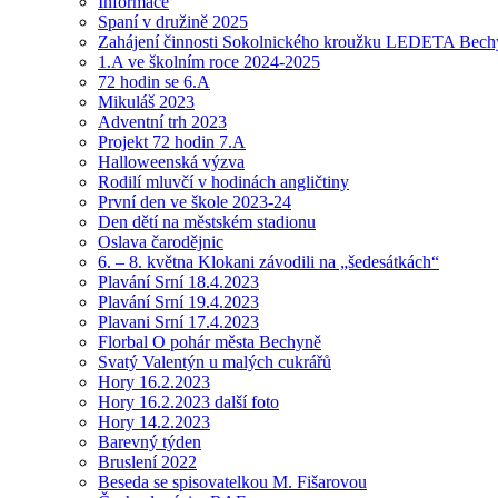
Informace
Spaní v družině 2025
Zahájení činnosti Sokolnického kroužku LEDETA Bech
1.A ve školním roce 2024-2025
72 hodin se 6.A
Mikuláš 2023
Adventní trh 2023
Projekt 72 hodin 7.A
Halloweenská výzva
Rodilí mluvčí v hodinách angličtiny
První den ve škole 2023-24
Den dětí na městském stadionu
Oslava čarodějnic
6. – 8. května Klokani závodili na „šedesátkách“
Plavání Srní 18.4.2023
Plavání Srní 19.4.2023
Plavani Srní 17.4.2023
Florbal O pohár města Bechyně
Svatý Valentýn u malých cukrářů
Hory 16.2.2023
Hory 16.2.2023 další foto
Hory 14.2.2023
Barevný týden
Bruslení 2022
Beseda se spisovatelkou M. Fišarovou