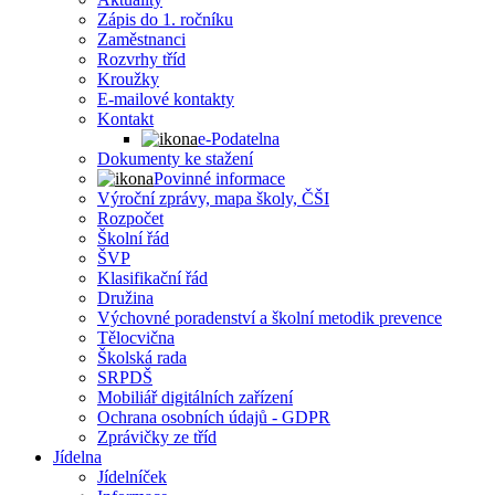
Zápis do 1. ročníku
Zaměstnanci
Rozvrhy tříd
Kroužky
E-mailové kontakty
Kontakt
e-Podatelna
Dokumenty ke stažení
Povinné informace
Výroční zprávy, mapa školy, ČŠI
Rozpočet
Školní řád
ŠVP
Klasifikační řád
Družina
Výchovné poradenství a školní metodik prevence
Tělocvična
Školská rada
SRPDŠ
Mobiliář digitálních zařízení
Ochrana osobních údajů - GDPR
Zprávičky ze tříd
Jídelna
Jídelníček