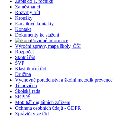
Zápis do 1. ročníku
Zaměstnanci
Rozvrhy tříd
Kroužky
E-mailové kontakty
Kontakt
Dokumenty ke stažení
Povinné informace
Výroční zprávy, mapa školy, ČŠI
Rozpočet
Školní řád
ŠVP
Klasifikační řád
Družina
Výchovné poradenství a školní metodik prevence
Tělocvična
Školská rada
SRPDŠ
Mobiliář digitálních zařízení
Ochrana osobních údajů - GDPR
Zprávičky ze tříd