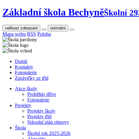
Základní škola Bechyně
Školní 29
velikost zobrazení
normální
Mapa webu
RSS
Poloha
Domů
Kontakty
Fotogalerie
Zprávičky ze tříd
Akce školy
Proběhlo dříve
Fotogalerie
Projekty
Projekty školy
Projekty tříd
Národní plán obnovy
Škola
Školní rok 2025-2026
Aktuality