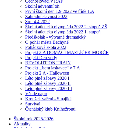
Čechoslováci v RAF
Školní adventní trh
První školní den 1.9.2022 ve třídě 1.A
Zahradní slavnost 2022
Srní 4.4.2022
Školní atletická olympiáda 2022 2. stupeň ZŠ
Školní atletická olympiáda 2022 1. stupeň
Předškolák - výtvarně dramatický
O pohár města Bechyně
Pohádková škola 2022
Projekt 2.A DOMÁCÍ MAZLÍČEK MORČE
Projekt Den vody
REVOLUTION TRAIN
Projekt „Jsem laskavec“ v 7.A
Projekt 2.A - Halloween
Léto plné zábavy 2020 I
Léto plné zábavy 2020 II
Léto plné zábavy 2020 III
Všude papír
Kroužek vaření - Smajlíci
Survival
Čtenářský klub Knihožrouti
Školní rok 2025-2026
Aktuality