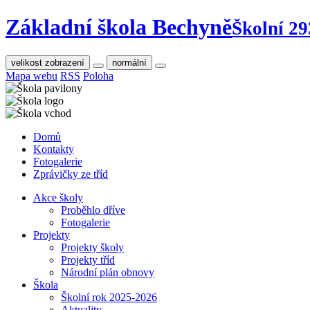
Základní škola Bechyně
Školní 29
velikost zobrazení
normální
Mapa webu
RSS
Poloha
Domů
Kontakty
Fotogalerie
Zprávičky ze tříd
Akce školy
Proběhlo dříve
Fotogalerie
Projekty
Projekty školy
Projekty tříd
Národní plán obnovy
Škola
Školní rok 2025-2026
Aktuality