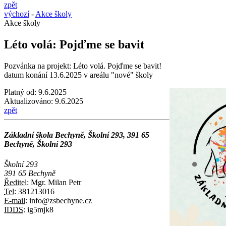
zpět
výchozí
-
Akce školy
Akce školy
Léto volá: Pojďme se bavit
Pozvánka na projekt: Léto volá. Pojďme se bavit!
datum konání 13.6.2025 v areálu "nové" školy
Platný od:
9.6.2025
Aktualizováno:
9.6.2025
zpět
Základní škola Bechyně, Školní 293, 391 65
Bechyně, Školní 293
Školní 293
391 65 Bechyně
Ředitel:
Mgr. Milan Petr
Tel:
381213016
E-mail:
info@zsbechyne.cz
IDDS:
ig5mjk8