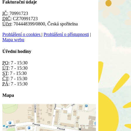
Fakturační údaje
IČ:
70991723
DIČ:
CZ70991723
Účet:
704448399/0800, Česká spořitelna
Prohlášení o cookies
|
Prohlášení o přístupnosti
|
Mapa webu
Úřední hodiny
PO:
7 - 15:30
ÚT:
7 - 15:30
ST:
7 - 15:30
ČT:
7 - 15:30
PÁ:
7 - 15:30
Mapa