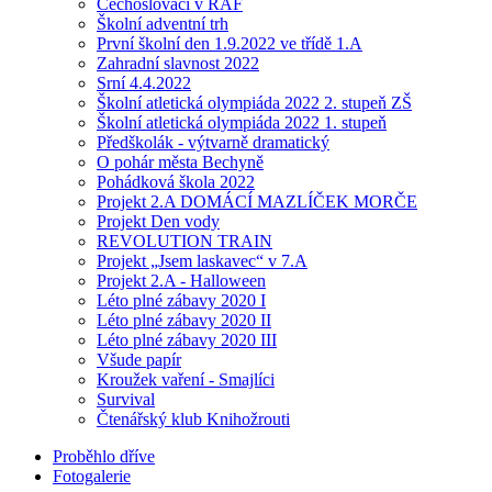
Čechoslováci v RAF
Školní adventní trh
První školní den 1.9.2022 ve třídě 1.A
Zahradní slavnost 2022
Srní 4.4.2022
Školní atletická olympiáda 2022 2. stupeň ZŠ
Školní atletická olympiáda 2022 1. stupeň
Předškolák - výtvarně dramatický
O pohár města Bechyně
Pohádková škola 2022
Projekt 2.A DOMÁCÍ MAZLÍČEK MORČE
Projekt Den vody
REVOLUTION TRAIN
Projekt „Jsem laskavec“ v 7.A
Projekt 2.A - Halloween
Léto plné zábavy 2020 I
Léto plné zábavy 2020 II
Léto plné zábavy 2020 III
Všude papír
Kroužek vaření - Smajlíci
Survival
Čtenářský klub Knihožrouti
Proběhlo dříve
Fotogalerie