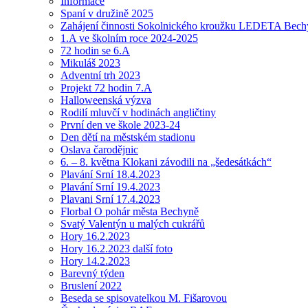
Informace
Spaní v družině 2025
Zahájení činnosti Sokolnického kroužku LEDETA Bech
1.A ve školním roce 2024-2025
72 hodin se 6.A
Mikuláš 2023
Adventní trh 2023
Projekt 72 hodin 7.A
Halloweenská výzva
Rodilí mluvčí v hodinách angličtiny
První den ve škole 2023-24
Den dětí na městském stadionu
Oslava čarodějnic
6. – 8. května Klokani závodili na „šedesátkách“
Plavání Srní 18.4.2023
Plavání Srní 19.4.2023
Plavani Srní 17.4.2023
Florbal O pohár města Bechyně
Svatý Valentýn u malých cukrářů
Hory 16.2.2023
Hory 16.2.2023 další foto
Hory 14.2.2023
Barevný týden
Bruslení 2022
Beseda se spisovatelkou M. Fišarovou