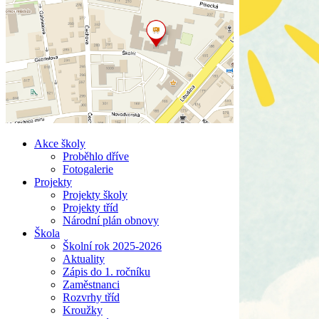
Akce školy
Proběhlo dříve
Fotogalerie
Projekty
Projekty školy
Projekty tříd
Národní plán obnovy
Škola
Školní rok 2025-2026
Aktuality
Zápis do 1. ročníku
Zaměstnanci
Rozvrhy tříd
Kroužky