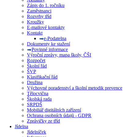
Zápis do 1. ročníku
Zaměstnanci
Rozvrhy tříd
Kroužky
E-mailové kontakty
Kontakt
e-Podatelna
Dokumenty ke stažení
Povinné informace
Výroční zprávy, mapa školy, ČŠI
Rozpočet
Školní řád
ŠVP
Klasifikační řád
Družina
Výchovné poradenství a školní metodik prevence
Tělocvična
Školská rada
SRPDŠ
Mobiliář digitálních zařízení
Ochrana osobních údajů - GDPR
Zprávičky ze tříd
Jídelna
Jídelníček