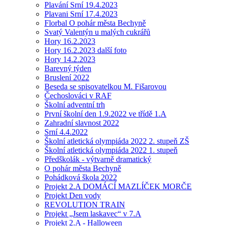
Plavání Srní 19.4.2023
Plavani Srní 17.4.2023
Florbal O pohár města Bechyně
Svatý Valentýn u malých cukrářů
Hory 16.2.2023
Hory 16.2.2023 další foto
Hory 14.2.2023
Barevný týden
Bruslení 2022
Beseda se spisovatelkou M. Fišarovou
Čechoslováci v RAF
Školní adventní trh
První školní den 1.9.2022 ve třídě 1.A
Zahradní slavnost 2022
Srní 4.4.2022
Školní atletická olympiáda 2022 2. stupeň ZŠ
Školní atletická olympiáda 2022 1. stupeň
Předškolák - výtvarně dramatický
O pohár města Bechyně
Pohádková škola 2022
Projekt 2.A DOMÁCÍ MAZLÍČEK MORČE
Projekt Den vody
REVOLUTION TRAIN
Projekt „Jsem laskavec“ v 7.A
Projekt 2.A - Halloween