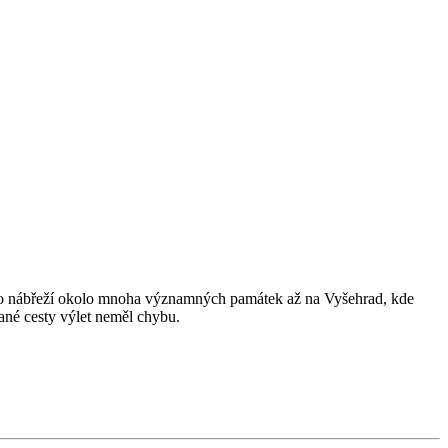
ahy po nábřeží okolo mnoha významných památek až na Vyšehrad, kde
ané cesty výlet neměl chybu.