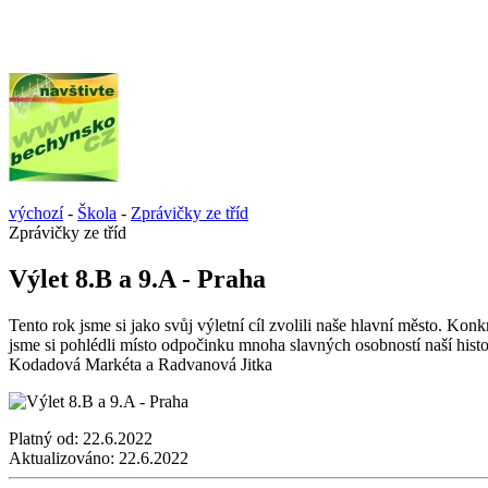
výchozí
-
Škola
-
Zprávičky ze tříd
Zprávičky ze tříd
Výlet 8.B a 9.A - Praha
Tento rok jsme si jako svůj výletní cíl zvolili naše hlavní město. K
jsme si pohlédli místo odpočinku mnoha slavných osobností naší hist
Kodadová Markéta a Radvanová Jitka
Platný od:
22.6.2022
Aktualizováno:
22.6.2022