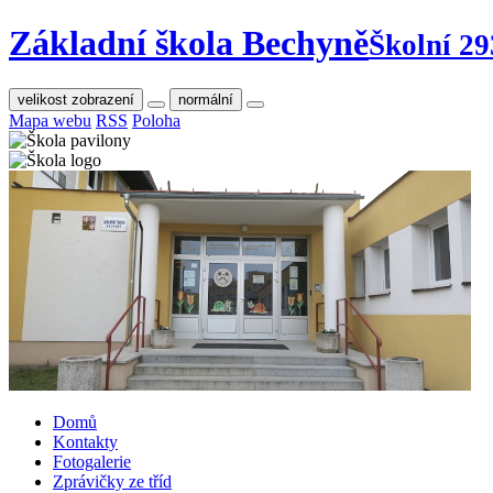
Základní škola Bechyně
Školní 29
velikost zobrazení
normální
Mapa webu
RSS
Poloha
Domů
Kontakty
Fotogalerie
Zprávičky ze tříd