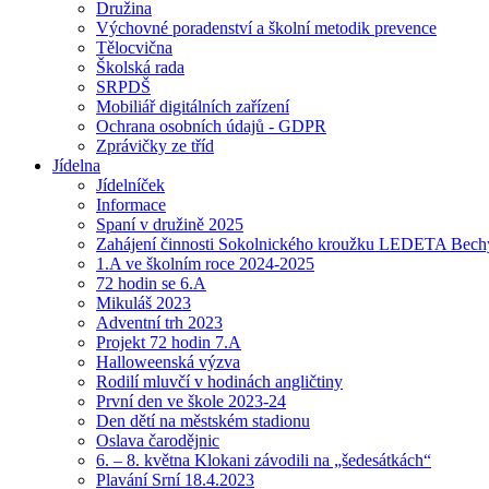
Družina
Výchovné poradenství a školní metodik prevence
Tělocvična
Školská rada
SRPDŠ
Mobiliář digitálních zařízení
Ochrana osobních údajů - GDPR
Zprávičky ze tříd
Jídelna
Jídelníček
Informace
Spaní v družině 2025
Zahájení činnosti Sokolnického kroužku LEDETA Bech
1.A ve školním roce 2024-2025
72 hodin se 6.A
Mikuláš 2023
Adventní trh 2023
Projekt 72 hodin 7.A
Halloweenská výzva
Rodilí mluvčí v hodinách angličtiny
První den ve škole 2023-24
Den dětí na městském stadionu
Oslava čarodějnic
6. – 8. května Klokani závodili na „šedesátkách“
Plavání Srní 18.4.2023