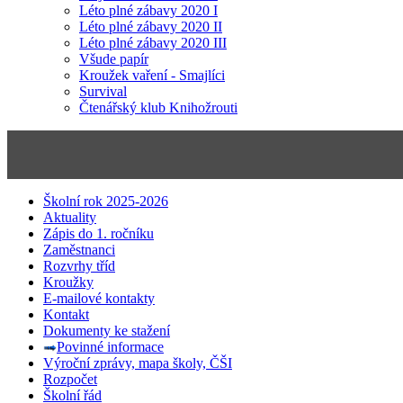
Léto plné zábavy 2020 I
Léto plné zábavy 2020 II
Léto plné zábavy 2020 III
Všude papír
Kroužek vaření - Smajlíci
Survival
Čtenářský klub Knihožrouti
Školní rok 2025-2026
Aktuality
Zápis do 1. ročníku
Zaměstnanci
Rozvrhy tříd
Kroužky
E-mailové kontakty
Kontakt
Dokumenty ke stažení
Povinné informace
Výroční zprávy, mapa školy, ČŠI
Rozpočet
Školní řád