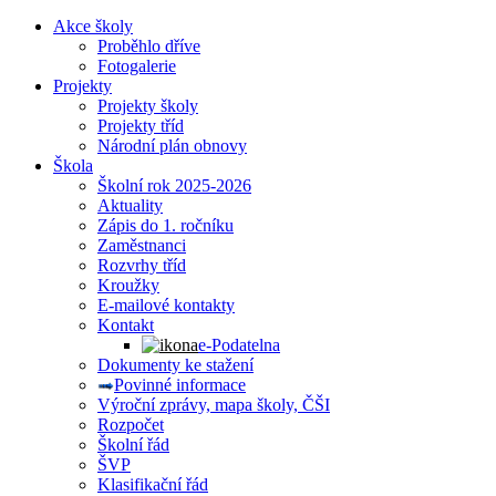
Akce školy
Proběhlo dříve
Fotogalerie
Projekty
Projekty školy
Projekty tříd
Národní plán obnovy
Škola
Školní rok 2025-2026
Aktuality
Zápis do 1. ročníku
Zaměstnanci
Rozvrhy tříd
Kroužky
E-mailové kontakty
Kontakt
e-Podatelna
Dokumenty ke stažení
Povinné informace
Výroční zprávy, mapa školy, ČŠI
Rozpočet
Školní řád
ŠVP
Klasifikační řád