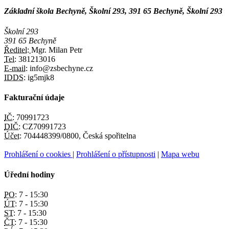
Základní škola Bechyně, Školní 293, 391 65 Bechyně, Školní 293
Školní 293
391 65 Bechyně
Ředitel:
Mgr. Milan Petr
Tel:
381213016
E-mail:
info@zsbechyne.cz
IDDS:
ig5mjk8
Fakturační údaje
IČ:
70991723
DIČ:
CZ70991723
Účet:
704448399/0800, Česká spořitelna
Prohlášení o cookies
|
Prohlášení o přístupnosti
|
Mapa webu
Úřední hodiny
PO:
7 - 15:30
ÚT:
7 - 15:30
ST:
7 - 15:30
ČT:
7 - 15:30