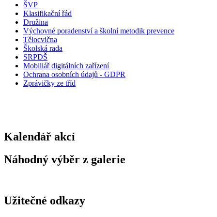
ŠVP
Klasifikační řád
Družina
Výchovné poradenství a školní metodik prevence
Tělocvična
Školská rada
SRPDŠ
Mobiliář digitálních zařízení
Ochrana osobních údajů - GDPR
Zprávičky ze tříd
Kalendář akcí
Náhodný výběr z galerie
Užitečné odkazy