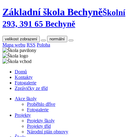
Základní škola Bechyně
Školní
293, 391 65 Bechyně
velikost zobrazení
normální
Mapa webu
RSS
Poloha
Domů
Kontakty
Fotogalerie
Zprávičky ze tříd
Akce školy
Proběhlo dříve
Fotogalerie
Projekty
Projekty školy
Projekty tříd
Národní plán obnovy