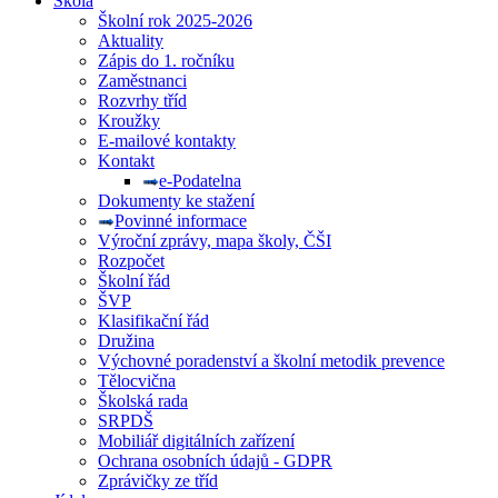
Škola
Školní rok 2025-2026
Aktuality
Zápis do 1. ročníku
Zaměstnanci
Rozvrhy tříd
Kroužky
E-mailové kontakty
Kontakt
e-Podatelna
Dokumenty ke stažení
Povinné informace
Výroční zprávy, mapa školy, ČŠI
Rozpočet
Školní řád
ŠVP
Klasifikační řád
Družina
Výchovné poradenství a školní metodik prevence
Tělocvična
Školská rada
SRPDŠ
Mobiliář digitálních zařízení
Ochrana osobních údajů - GDPR
Zprávičky ze tříd