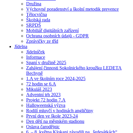
Družina
Výchovné poradenství a školní metodik prevence
Tělocvična
Školská rada
SRPDŠ
Mobiliář digitálních zařízení
Ochrana osobních údajů - GDPR
Zprávičky ze tříd
Jídelna
Jídelníček
Informace
Spaní v družině 2025
Zahájení činnosti Sokolnického kroužku LEDETA
Bechyně
1.A ve školním roce 2024-2025
72 hodin se 6.A
Mikuláš 2023
Adventní trh 2023
Projekt 72 hodin 7.A
Halloweenská výzva
Rodilí mluvčí v hodinách angličtiny
První den ve škole 2023-24
Den dětí na městském stadionu
Oslava čarodějnic
6. – 8. května Klokani závodili na „šedesátkách“