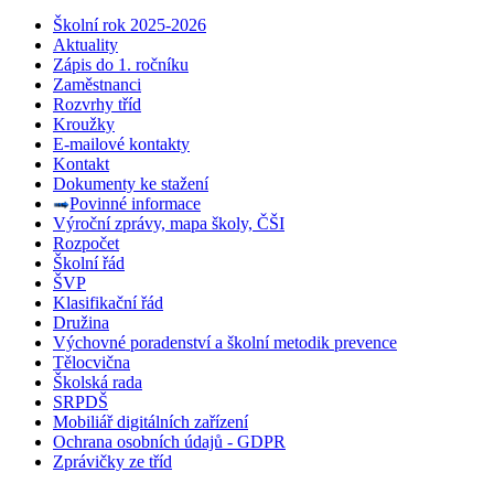
Školní rok 2025-2026
Aktuality
Zápis do 1. ročníku
Zaměstnanci
Rozvrhy tříd
Kroužky
E-mailové kontakty
Kontakt
Dokumenty ke stažení
Povinné informace
Výroční zprávy, mapa školy, ČŠI
Rozpočet
Školní řád
ŠVP
Klasifikační řád
Družina
Výchovné poradenství a školní metodik prevence
Tělocvična
Školská rada
SRPDŠ
Mobiliář digitálních zařízení
Ochrana osobních údajů - GDPR
Zprávičky ze tříd