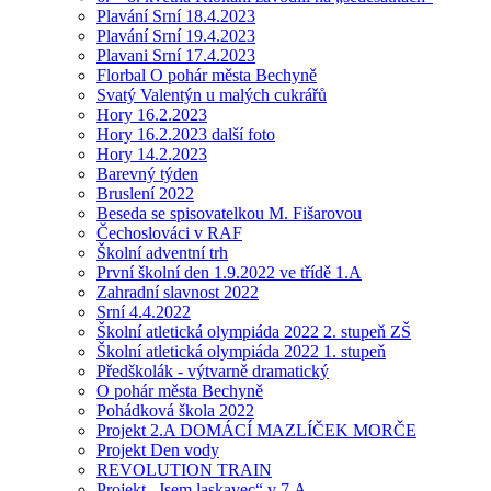
Plavání Srní 18.4.2023
Plavání Srní 19.4.2023
Plavani Srní 17.4.2023
Florbal O pohár města Bechyně
Svatý Valentýn u malých cukrářů
Hory 16.2.2023
Hory 16.2.2023 další foto
Hory 14.2.2023
Barevný týden
Bruslení 2022
Beseda se spisovatelkou M. Fišarovou
Čechoslováci v RAF
Školní adventní trh
První školní den 1.9.2022 ve třídě 1.A
Zahradní slavnost 2022
Srní 4.4.2022
Školní atletická olympiáda 2022 2. stupeň ZŠ
Školní atletická olympiáda 2022 1. stupeň
Předškolák - výtvarně dramatický
O pohár města Bechyně
Pohádková škola 2022
Projekt 2.A DOMÁCÍ MAZLÍČEK MORČE
Projekt Den vody
REVOLUTION TRAIN
Projekt „Jsem laskavec“ v 7.A