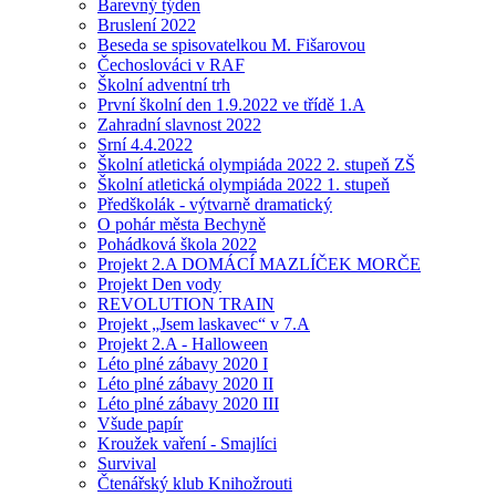
Barevný týden
Bruslení 2022
Beseda se spisovatelkou M. Fišarovou
Čechoslováci v RAF
Školní adventní trh
První školní den 1.9.2022 ve třídě 1.A
Zahradní slavnost 2022
Srní 4.4.2022
Školní atletická olympiáda 2022 2. stupeň ZŠ
Školní atletická olympiáda 2022 1. stupeň
Předškolák - výtvarně dramatický
O pohár města Bechyně
Pohádková škola 2022
Projekt 2.A DOMÁCÍ MAZLÍČEK MORČE
Projekt Den vody
REVOLUTION TRAIN
Projekt „Jsem laskavec“ v 7.A
Projekt 2.A - Halloween
Léto plné zábavy 2020 I
Léto plné zábavy 2020 II
Léto plné zábavy 2020 III
Všude papír
Kroužek vaření - Smajlíci
Survival
Čtenářský klub Knihožrouti