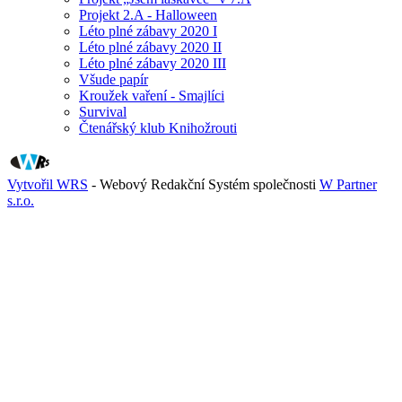
Projekt 2.A - Halloween
Léto plné zábavy 2020 I
Léto plné zábavy 2020 II
Léto plné zábavy 2020 III
Všude papír
Kroužek vaření - Smajlíci
Survival
Čtenářský klub Knihožrouti
Vytvořil WRS
- Webový Redakční Systém společnosti
W Partner
s.r.o.