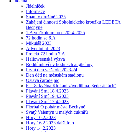
Jídelna
Jídelníček
Informace
Spaní v družině 2025
Zahájení činnosti Sokolnického kroužku LEDETA
Bechyně
1.A ve školním roce 2024-2025
72 hodin se 6.A
Mikuláš 2023
Adventní trh 2023
Projekt 72 hodin 7.A
Halloweenská výzva
Rodilí mluvčí v hodinách angličtiny
První den ve škole 2023-24
Den dětí na městském stadionu
Oslava čarodějnic
6. – 8. května Klokani závodili na „šedesátkách“
Plavání Srní 18.4.2023
Plavání Srní 19.4.2023
Plavani Srní 17.4.2023
Florbal O pohár města Bechyně
Svatý Valentýn u malých cukrářů
Hory 16.2.2023
Hory 16.2.2023 další foto
Hory 14.2.2023