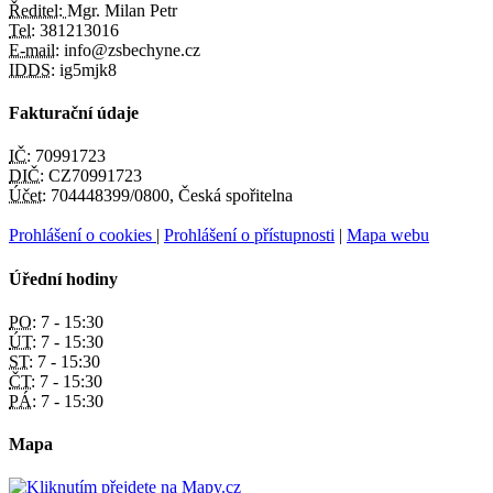
Ředitel:
Mgr. Milan Petr
Tel:
381213016
E-mail:
info@zsbechyne.cz
IDDS:
ig5mjk8
Fakturační údaje
IČ:
70991723
DIČ:
CZ70991723
Účet:
704448399/0800, Česká spořitelna
Prohlášení o cookies
|
Prohlášení o přístupnosti
|
Mapa webu
Úřední hodiny
PO:
7 - 15:30
ÚT:
7 - 15:30
ST:
7 - 15:30
ČT:
7 - 15:30
PÁ:
7 - 15:30
Mapa