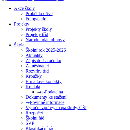
Akce školy
Proběhlo dříve
Fotogalerie
Projekty
Projekty školy
Projekty tříd
Národní plán obnovy
Škola
Školní rok 2025-2026
Aktuality
Zápis do 1. ročníku
Zaměstnanci
Rozvrhy tříd
Kroužky
E-mailové kontakty
Kontakt
e-Podatelna
Dokumenty ke stažení
Povinné informace
Výroční zprávy, mapa školy, ČŠI
Rozpočet
Školní řád
ŠVP
Klasifikační řád