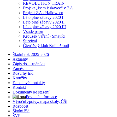
REVOLUTION TRAIN
Projekt „Jsem laskavec“ v 7.A
Projekt 2.A - Halloween
Léto plné zábavy 2020 I
Léto plné zábavy 2020 II
Léto plné zábavy 2020 III
Všude papír
Kroužek vaření - Smajlíci
Survival
Čtenářský klub Knihožrouti
Školní rok 2025-2026
Aktuality
Zápis do 1. ročníku
Zaměstnanci
Rozvrhy tříd
Kroužky
E-mailové kontakty
Kontakt
Dokumenty ke stažení
Povinné informace
Výroční zprávy, mapa školy, ČŠI
Rozpočet
Školní řád
ŠVP