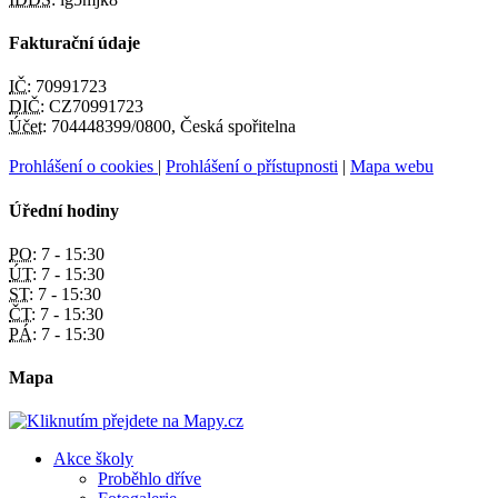
Fakturační údaje
IČ:
70991723
DIČ:
CZ70991723
Účet:
704448399/0800, Česká spořitelna
Prohlášení o cookies
|
Prohlášení o přístupnosti
|
Mapa webu
Úřední hodiny
PO:
7 - 15:30
ÚT:
7 - 15:30
ST:
7 - 15:30
ČT:
7 - 15:30
PÁ:
7 - 15:30
Mapa
Akce školy
Proběhlo dříve