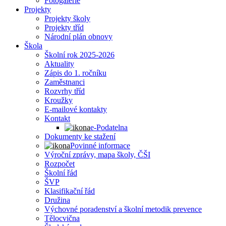
Fotogalerie
Projekty
Projekty školy
Projekty tříd
Národní plán obnovy
Škola
Školní rok 2025-2026
Aktuality
Zápis do 1. ročníku
Zaměstnanci
Rozvrhy tříd
Kroužky
E-mailové kontakty
Kontakt
e-Podatelna
Dokumenty ke stažení
Povinné informace
Výroční zprávy, mapa školy, ČŠI
Rozpočet
Školní řád
ŠVP
Klasifikační řád
Družina
Výchovné poradenství a školní metodik prevence
Tělocvična