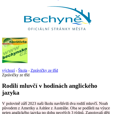
výchozí
-
Škola
-
Zprávičky ze tříd
Zprávičky ze tříd
Rodilí mluvčí v hodinách anglického
jazyka
V polovině září 2023 naši školu navštívili dva rodilí mluvčí. Noah
původem z Ameriky a Ashlee z Austrálie. Oba se podíleli na výuce
nejen anglického jazyka po dobu necelých 3 týdnů. Zapojovali děti