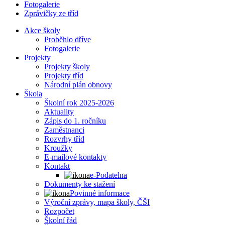
Fotogalerie
Zprávičky ze tříd
Akce školy
Proběhlo dříve
Fotogalerie
Projekty
Projekty školy
Projekty tříd
Národní plán obnovy
Škola
Školní rok 2025-2026
Aktuality
Zápis do 1. ročníku
Zaměstnanci
Rozvrhy tříd
Kroužky
E-mailové kontakty
Kontakt
e-Podatelna
Dokumenty ke stažení
Povinné informace
Výroční zprávy, mapa školy, ČŠI
Rozpočet
Školní řád