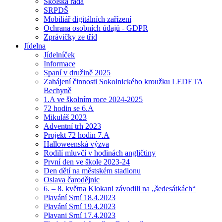
Školská rada
SRPDŠ
Mobiliář digitálních zařízení
Ochrana osobních údajů - GDPR
Zprávičky ze tříd
Jídelna
Jídelníček
Informace
Spaní v družině 2025
Zahájení činnosti Sokolnického kroužku LEDETA
Bechyně
1.A ve školním roce 2024-2025
72 hodin se 6.A
Mikuláš 2023
Adventní trh 2023
Projekt 72 hodin 7.A
Halloweenská výzva
Rodilí mluvčí v hodinách angličtiny
První den ve škole 2023-24
Den dětí na městském stadionu
Oslava čarodějnic
6. – 8. května Klokani závodili na „šedesátkách“
Plavání Srní 18.4.2023
Plavání Srní 19.4.2023
Plavani Srní 17.4.2023