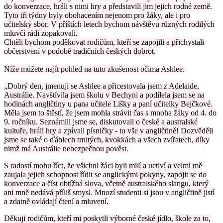
do konverzace, hráli s nimi hry a představili jim jejich rodné země.
Tyto tři týdny byly obohacením nejenom pro žáky, ale i pro
učitelský sbor. V příštích letech bychom návštěvu různých rodilých
mluvčí rádi zopakovali.
Chtěli bychom poděkovat rodičům, kteří se zapojili a přichystali
občerstvení v podobě tradičních českých dobrot.
Níže můžete najít pohled na tuto zkušenost očima Ashlee.
„Dobrý den, jmenuji se Ashlee a přicestovala jsem z Adelaide,
Austrálie. Navštívila jsem školu v Bechyni a podílela jsem se na
hodinách angličtiny u pana učitele Lišky a paní učitelky Bejčkové.
Měla jsem to štěstí, že jsem mohla strávit čas s mnoha žáky od 4. do
9. ročníku. Seznámili jsme se, diskutovali o české a australské
kultuře, hráli hry a zpívali písničky - to vše v angličtině! Dozvěděli
jsme se také o ďáblech trnitých, kvokkách a všech zvířatech, díky
nimž má Austrálie nebezpečnou pověst.
S radostí mohu říct, že všichni žáci byli milí a uctiví a velmi mě
zaujala jejich schopnost řídit se anglickými pokyny, zapojit se do
konverzace a číst obtížná slova, včetně australského slangu, který
ani mně nedává příliš smysl. Mnozí studenti si jsou v angličtině jistí
a zdatně ovládají čtení a mluvení.
Děkuji rodičům, kteří mi poskytli výborné české jídlo, škole za to,