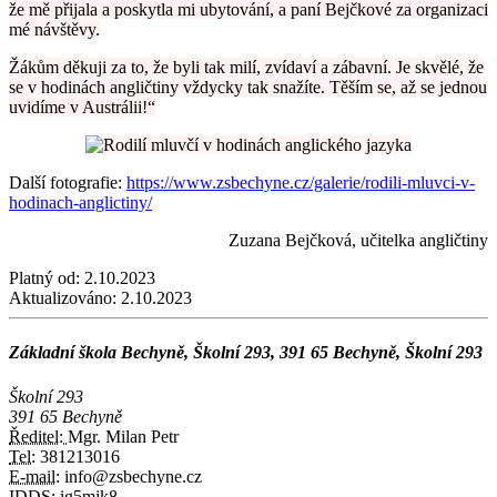
že mě přijala a poskytla mi ubytování, a paní Bejčkové za organizaci
mé návštěvy.
Žákům děkuji za to, že byli tak milí, zvídaví a zábavní. Je skvělé, že
se v hodinách angličtiny vždycky tak snažíte. Těším se, až se jednou
uvidíme v Austrálii!“
Další fotografie:
https://www.zsbechyne.cz/galerie/rodili-mluvci-v-
hodinach-anglictiny/
Zuzana Bejčková, učitelka angličtiny
Platný od:
2.10.2023
Aktualizováno:
2.10.2023
Základní škola Bechyně, Školní 293, 391 65 Bechyně, Školní 293
Školní 293
391 65 Bechyně
Ředitel:
Mgr. Milan Petr
Tel:
381213016
E-mail:
info@zsbechyne.cz
IDDS:
ig5mjk8