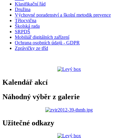
Klasifikační řád
Družina
Výchovné poradenství a školní metodik prevence
Tělocvična
Školská rada
SRPDŠ
Mobiliář digitálních zařízení
Ochrana osobních údajů - GDPR
Zprávičky ze tříd
Kalendář akcí
Náhodný výběr z galerie
Užitečné odkazy