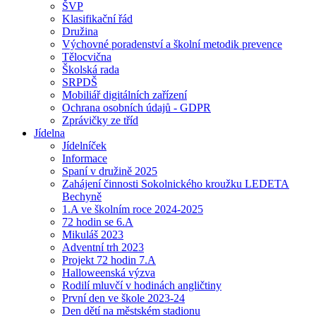
ŠVP
Klasifikační řád
Družina
Výchovné poradenství a školní metodik prevence
Tělocvična
Školská rada
SRPDŠ
Mobiliář digitálních zařízení
Ochrana osobních údajů - GDPR
Zprávičky ze tříd
Jídelna
Jídelníček
Informace
Spaní v družině 2025
Zahájení činnosti Sokolnického kroužku LEDETA
Bechyně
1.A ve školním roce 2024-2025
72 hodin se 6.A
Mikuláš 2023
Adventní trh 2023
Projekt 72 hodin 7.A
Halloweenská výzva
Rodilí mluvčí v hodinách angličtiny
První den ve škole 2023-24
Den dětí na městském stadionu