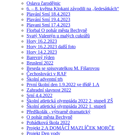
Oslava čarodějnic
6. – 8. května Klokani závodili na „šedesátkách“
Plavání Srní 18.4.2023
Plavání Srní 19.4.2023
Plavani Srní 17.4.2023
Florbal O pohár města Bechyně
Svatý Valentýn u malých cukrářů
Hory 16.2.2023
Hory 16.2.2023 další foto
Hory 14.2.2023
Barevný týden
Bruslení 2022
Beseda se spisovatelkou M. Fišarovou
Čechoslováci v RAF
Školní adventní trh
První školní den 1.9.2022 ve třídě 1.A
Zahradní slavnost 2022
Srní 4.4.2022
Školní atletická olympiáda 2022 2. stupeň ZŠ
Školní atletická olympiáda 2022 1. stupeň
Předškolák - výtvarně dramatický
O pohár města Bechyně
Pohádková škola 2022
Projekt 2.A DOMÁCÍ MAZLÍČEK MORČE
Projekt Den vody