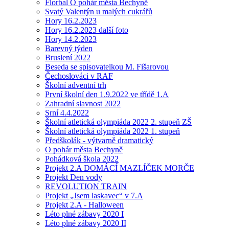
Florbal O pohár města Bechyně
Svatý Valentýn u malých cukrářů
Hory 16.2.2023
Hory 16.2.2023 další foto
Hory 14.2.2023
Barevný týden
Bruslení 2022
Beseda se spisovatelkou M. Fišarovou
Čechoslováci v RAF
Školní adventní trh
První školní den 1.9.2022 ve třídě 1.A
Zahradní slavnost 2022
Srní 4.4.2022
Školní atletická olympiáda 2022 2. stupeň ZŠ
Školní atletická olympiáda 2022 1. stupeň
Předškolák - výtvarně dramatický
O pohár města Bechyně
Pohádková škola 2022
Projekt 2.A DOMÁCÍ MAZLÍČEK MORČE
Projekt Den vody
REVOLUTION TRAIN
Projekt „Jsem laskavec“ v 7.A
Projekt 2.A - Halloween
Léto plné zábavy 2020 I
Léto plné zábavy 2020 II