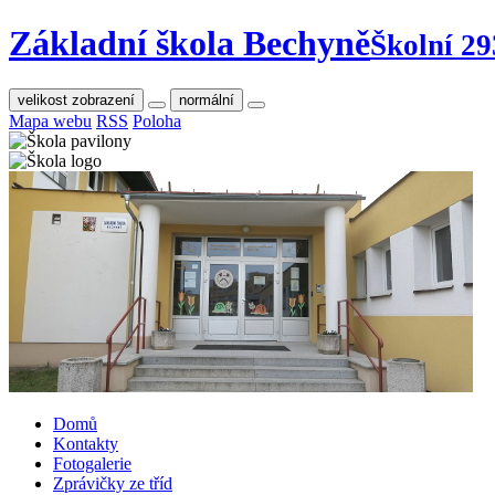
Základní škola Bechyně
Školní 29
velikost zobrazení
normální
Mapa webu
RSS
Poloha
Domů
Kontakty
Fotogalerie
Zprávičky ze tříd