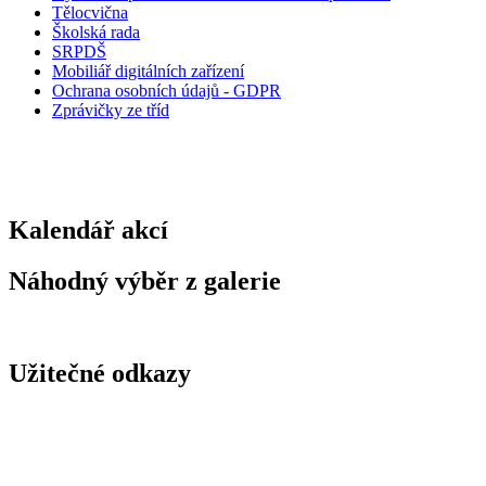
Tělocvična
Školská rada
SRPDŠ
Mobiliář digitálních zařízení
Ochrana osobních údajů - GDPR
Zprávičky ze tříd
Kalendář akcí
Náhodný výběr z galerie
Užitečné odkazy