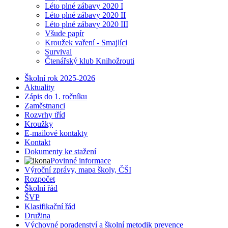
Léto plné zábavy 2020 I
Léto plné zábavy 2020 II
Léto plné zábavy 2020 III
Všude papír
Kroužek vaření - Smajlíci
Survival
Čtenářský klub Knihožrouti
Školní rok 2025-2026
Aktuality
Zápis do 1. ročníku
Zaměstnanci
Rozvrhy tříd
Kroužky
E-mailové kontakty
Kontakt
Dokumenty ke stažení
Povinné informace
Výroční zprávy, mapa školy, ČŠI
Rozpočet
Školní řád
ŠVP
Klasifikační řád
Družina
Výchovné poradenství a školní metodik prevence