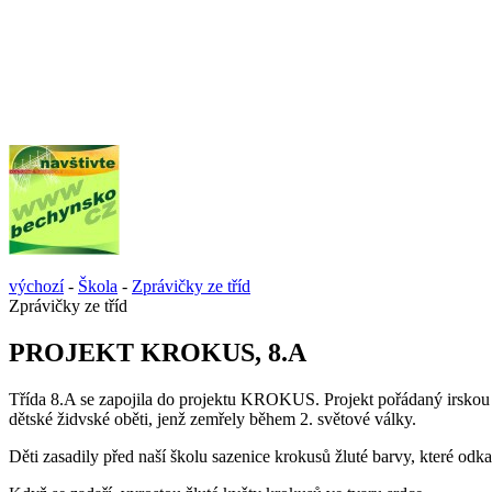
výchozí
-
Škola
-
Zprávičky ze tříd
Zprávičky ze tříd
PROJEKT KROKUS, 8.A
Třída 8.A se zapojila do projektu KROKUS. Projekt pořádaný irskou o
dětské židvské oběti, jenž zemřely během 2. světové války.
Děti zasadily před naší školu sazenice krokusů žluté barvy, které od