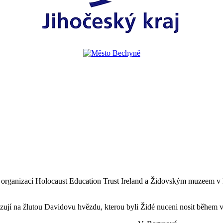
rganizací Holocaust Education Trust Ireland a Židovským muzeem v Pra
kazují na žlutou Davidovu hvězdu, kterou byli Židé nuceni nosit během v