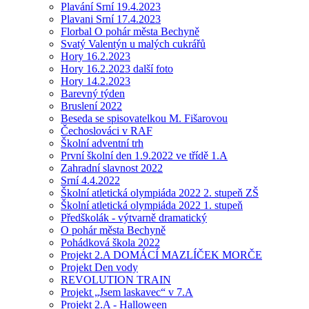
Plavání Srní 19.4.2023
Plavani Srní 17.4.2023
Florbal O pohár města Bechyně
Svatý Valentýn u malých cukrářů
Hory 16.2.2023
Hory 16.2.2023 další foto
Hory 14.2.2023
Barevný týden
Bruslení 2022
Beseda se spisovatelkou M. Fišarovou
Čechoslováci v RAF
Školní adventní trh
První školní den 1.9.2022 ve třídě 1.A
Zahradní slavnost 2022
Srní 4.4.2022
Školní atletická olympiáda 2022 2. stupeň ZŠ
Školní atletická olympiáda 2022 1. stupeň
Předškolák - výtvarně dramatický
O pohár města Bechyně
Pohádková škola 2022
Projekt 2.A DOMÁCÍ MAZLÍČEK MORČE
Projekt Den vody
REVOLUTION TRAIN
Projekt „Jsem laskavec“ v 7.A
Projekt 2.A - Halloween