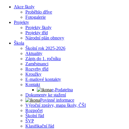
Akce školy
Proběhlo dříve
Fotogalerie
Projekty
Projekty školy
Projekty tříd
Národní plán obnovy
Škola
Školní rok 2025-2026
Aktuality
Zápis do 1. ročníku
Zaměstnanci
Rozvrhy tříd
Kroužky
E-mailové kontakty
Kontakt
e-Podatelna
Dokumenty ke stažení
Povinné informace
Výroční zprávy, mapa školy, ČŠI
Rozpočet
Školní řád
ŠVP
Klasifikační řád