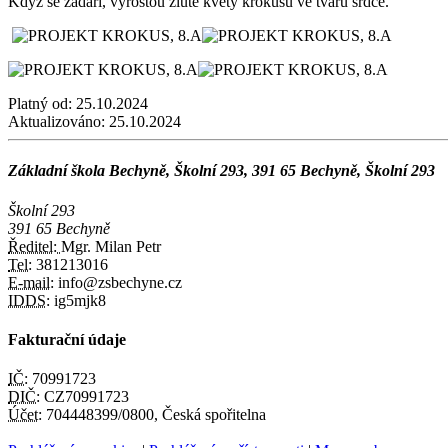
Když se zadaří, vyrostou žluté květy kr
Platný od:
25.10.2024
Aktualizováno:
25.10.2024
Základní škola Bechyně, Školní 293, 391 65 Bechyně, Školní 293
Školní 293
391 65 Bechyně
Ředitel:
Mgr. Milan Petr
Tel:
381213016
E-mail:
info@zsbechyne.cz
IDDS:
ig5mjk8
Fakturační údaje
IČ:
70991723
DIČ:
CZ70991723
Účet:
704448399/0800, Česká spořitelna