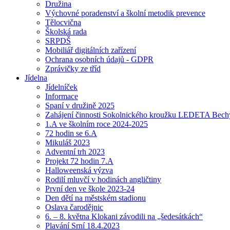
Družina
Výchovné poradenství a školní metodik prevence
Tělocvična
Školská rada
SRPDŠ
Mobiliář digitálních zařízení
Ochrana osobních údajů - GDPR
Zprávičky ze tříd
Jídelna
Jídelníček
Informace
Spaní v družině 2025
Zahájení činnosti Sokolnického kroužku LEDETA Bech
1.A ve školním roce 2024-2025
72 hodin se 6.A
Mikuláš 2023
Adventní trh 2023
Projekt 72 hodin 7.A
Halloweenská výzva
Rodilí mluvčí v hodinách angličtiny
První den ve škole 2023-24
Den dětí na městském stadionu
Oslava čarodějnic
6. – 8. května Klokani závodili na „šedesátkách“
Plavání Srní 18.4.2023