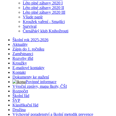
Léto plné zábavy 2020 I
Léto plné zábavy 2020 II
Léto plné zábavy 2020 III
Všude papír
Kroužek vaření - Smajlíci
Survival
Čtenářský klub Knihožrouti
Školní rok 2025-2026
Aktuality
Zápis do 1. ročníku
Zaměstnanci
Rozvrhy tříd
Kroužky
E-mailové kontakty
Kontakt
Dokumenty ke stažení
Povinné informace
Výroční zprávy, mapa školy, ČŠI
Rozpočet
Školní řád
ŠVP
Klasifikační řád
Družina
Výchovné poradenství a školní metodik prevence