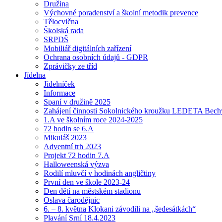
Družina
Výchovné poradenství a školní metodik prevence
Tělocvična
Školská rada
SRPDŠ
Mobiliář digitálních zařízení
Ochrana osobních údajů - GDPR
Zprávičky ze tříd
Jídelna
Jídelníček
Informace
Spaní v družině 2025
Zahájení činnosti Sokolnického kroužku LEDETA Bech
1.A ve školním roce 2024-2025
72 hodin se 6.A
Mikuláš 2023
Adventní trh 2023
Projekt 72 hodin 7.A
Halloweenská výzva
Rodilí mluvčí v hodinách angličtiny
První den ve škole 2023-24
Den dětí na městském stadionu
Oslava čarodějnic
6. – 8. května Klokani závodili na „šedesátkách“
Plavání Srní 18.4.2023