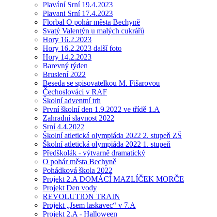
Plavání Srní 19.4.2023
Plavani Srní 17.4.2023
Florbal O pohár města Bechyně
Svatý Valentýn u malých cukrářů
Hory 16.2.2023
Hory 16.2.2023 další foto
Hory 14.2.2023
Barevný týden
Bruslení 2022
Beseda se spisovatelkou M. Fišarovou
Čechoslováci v RAF
Školní adventní trh
První školní den 1.9.2022 ve třídě 1.A
Zahradní slavnost 2022
Srní 4.4.2022
Školní atletická olympiáda 2022 2. stupeň ZŠ
Školní atletická olympiáda 2022 1. stupeň
Předškolák - výtvarně dramatický
O pohár města Bechyně
Pohádková škola 2022
Projekt 2.A DOMÁCÍ MAZLÍČEK MORČE
Projekt Den vody
REVOLUTION TRAIN
Projekt „Jsem laskavec“ v 7.A
Projekt 2.A - Halloween