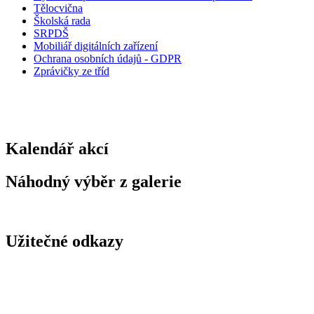
Tělocvična
Školská rada
SRPDŠ
Mobiliář digitálních zařízení
Ochrana osobních údajů - GDPR
Zprávičky ze tříd
Kalendář akcí
Náhodný výběr z galerie
Užitečné odkazy