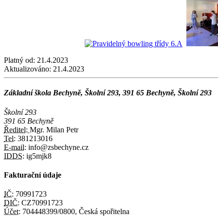
Platný od:
21.4.2023
Aktualizováno:
21.4.2023
Základní škola Bechyně, Školní 293, 391 65 Bechyně, Školní 293
Školní 293
391 65 Bechyně
Ředitel:
Mgr. Milan Petr
Tel:
381213016
E-mail:
info@zsbechyne.cz
IDDS:
ig5mjk8
Fakturační údaje
IČ:
70991723
DIČ:
CZ70991723
Účet:
704448399/0800, Česká spořitelna