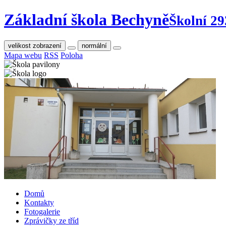
Základní škola Bechyně
Školní 29
velikost zobrazení
normální
Mapa webu
RSS
Poloha
Domů
Kontakty
Fotogalerie
Zprávičky ze tříd