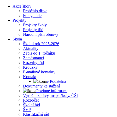
Akce školy
Proběhlo dříve
Fotogalerie
Projekty
Projekty školy
Projekty tříd
Národní plán obnovy
Škola
Školní rok 2025-2026
Aktuality
Zápis do 1. ročníku
Zaměstnanci
Rozvrhy tříd
Kroužky
E-mailové kontakty
Kontakt
e-Podatelna
Dokumenty ke stažení
Povinné informace
Výroční zprávy, mapa školy, ČŠI
Rozpočet
Školní řád
ŠVP
Klasifikační řád