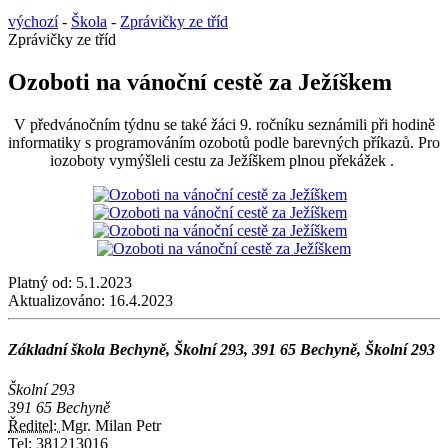
výchozí
-
Škola
-
Zprávičky ze tříd
Zprávičky ze tříd
Ozoboti na vánoční cestě za Ježíškem
V předvánočním týdnu se také žáci 9. ročníku seznámili při hodině
informatiky s programováním ozobotů podle barevných příkazů. Pro
iozoboty vymýšleli cestu za Ježíškem plnou překážek .
Platný od:
5.1.2023
Aktualizováno:
16.4.2023
Základní škola Bechyně, Školní 293, 391 65 Bechyně, Školní 293
Školní 293
391 65 Bechyně
Ředitel:
Mgr. Milan Petr
Tel:
381213016