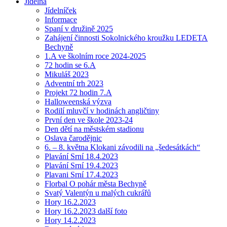
Jídelna
Jídelníček
Informace
Spaní v družině 2025
Zahájení činnosti Sokolnického kroužku LEDETA
Bechyně
1.A ve školním roce 2024-2025
72 hodin se 6.A
Mikuláš 2023
Adventní trh 2023
Projekt 72 hodin 7.A
Halloweenská výzva
Rodilí mluvčí v hodinách angličtiny
První den ve škole 2023-24
Den dětí na městském stadionu
Oslava čarodějnic
6. – 8. května Klokani závodili na „šedesátkách“
Plavání Srní 18.4.2023
Plavání Srní 19.4.2023
Plavani Srní 17.4.2023
Florbal O pohár města Bechyně
Svatý Valentýn u malých cukrářů
Hory 16.2.2023
Hory 16.2.2023 další foto
Hory 14.2.2023