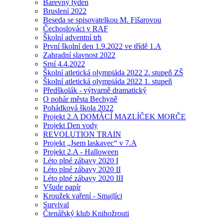
Barevný týden
Bruslení 2022
Beseda se spisovatelkou M. Fišarovou
Čechoslováci v RAF
Školní adventní trh
První školní den 1.9.2022 ve třídě 1.A
Zahradní slavnost 2022
Srní 4.4.2022
Školní atletická olympiáda 2022 2. stupeň ZŠ
Školní atletická olympiáda 2022 1. stupeň
Předškolák - výtvarně dramatický
O pohár města Bechyně
Pohádková škola 2022
Projekt 2.A DOMÁCÍ MAZLÍČEK MORČE
Projekt Den vody
REVOLUTION TRAIN
Projekt „Jsem laskavec“ v 7.A
Projekt 2.A - Halloween
Léto plné zábavy 2020 I
Léto plné zábavy 2020 II
Léto plné zábavy 2020 III
Všude papír
Kroužek vaření - Smajlíci
Survival
Čtenářský klub Knihožrouti