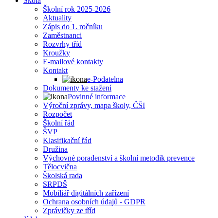
Škola
Školní rok 2025-2026
Aktuality
Zápis do 1. ročníku
Zaměstnanci
Rozvrhy tříd
Kroužky
E-mailové kontakty
Kontakt
e-Podatelna
Dokumenty ke stažení
Povinné informace
Výroční zprávy, mapa školy, ČŠI
Rozpočet
Školní řád
ŠVP
Klasifikační řád
Družina
Výchovné poradenství a školní metodik prevence
Tělocvična
Školská rada
SRPDŠ
Mobiliář digitálních zařízení
Ochrana osobních údajů - GDPR
Zprávičky ze tříd