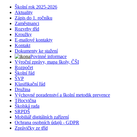
Školní rok 2025-2026
Aktuality
Zápis do 1. ročníku
Zaměstnanci
Rozvrhy tříd
Kroužky
E-mailové kontakty
Kontakt
Dokumenty ke stažení
Povinné informace
Výroční zprávy, mapa školy, ČŠI
Rozpočet
Školní řád
ŠVP
Klasifikační řád
Družina
Výchovné poradenství a školní metodik prevence
Tělocvična
Školská rada
SRPDŠ
Mobiliář digitálních zařízení
Ochrana osobních údajů - GDPR
Zprávičky ze tříd