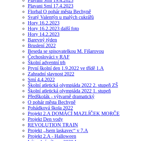
Plavání Srní 19.4.2023
Plavani Srní 17.4.2023
Florbal O pohár města Bechyně
Svatý Valentýn u malých cukrářů
Hory 16.2.2023
Hory 16.2.2023 další foto
Hory 14.2.2023
Barevný týden
Bruslení 2022
Beseda se spisovatelkou M. Fišarovou
Čechoslováci v RAF
Školní adventní trh
První školní den 1.9.2022 ve třídě 1.A
Zahradní slavnost 2022
Srní 4.4.2022
Školní atletická olympiáda 2022 2. stupeň ZŠ
Školní atletická olympiáda 2022 1. stupeň
Předškolák - výtvarně dramatický
O pohár města Bechyně
Pohádková škola 2022
Projekt 2.A DOMÁCÍ MAZLÍČEK MORČE
Projekt Den vody
REVOLUTION TRAIN
Projekt „Jsem laskavec“ v 7.A
Projekt 2.A - Halloween