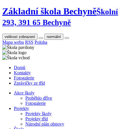
Základní škola Bechyně
Školní
293, 391 65 Bechyně
velikost zobrazení
normální
Mapa webu
RSS
Poloha
Domů
Kontakty
Fotogalerie
Zprávičky ze tříd
Akce školy
Proběhlo dříve
Fotogalerie
Projekty
Projekty školy
Projekty tříd
Národní plán obnovy