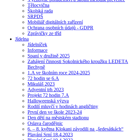
Tělocvična
Školská rada
SRPDŠ
Mobiliář digitálních zařízení
Ochrana osobních údajů - GDPR
Zprávičky ze tříd
Jídelna
Jídelníček
Informace
Spaní v družině 2025
Zahájení činnosti Sokolnického kroužku LEDETA
Bechyně
1.A ve školním roce 2024-2025
72 hodin se 6.A
Mikuláš 2023
Adventní trh 2023
Projekt 72 hodin 7.A
Halloweenská výzva
Rodilí mluvčí v hodinách angličtiny
První den ve škole 2023-24
Den dětí na městském stadionu
Oslava čarodějnic
6. – 8. května Klokani závodili na „šedesátkách“
Plavání Srní 18.4.2023