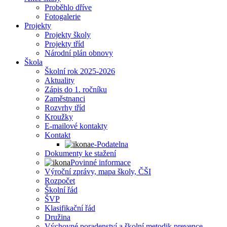
Proběhlo dříve
Fotogalerie
Projekty
Projekty školy
Projekty tříd
Národní plán obnovy
Škola
Školní rok 2025-2026
Aktuality
Zápis do 1. ročníku
Zaměstnanci
Rozvrhy tříd
Kroužky
E-mailové kontakty
Kontakt
e-Podatelna
Dokumenty ke stažení
Povinné informace
Výroční zprávy, mapa školy, ČŠI
Rozpočet
Školní řád
ŠVP
Klasifikační řád
Družina
Výchovné poradenství a školní metodik prevence