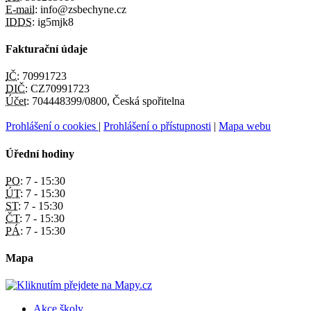
E-mail:
info@zsbechyne.cz
IDDS:
ig5mjk8
Fakturační údaje
IČ:
70991723
DIČ:
CZ70991723
Účet:
704448399/0800, Česká spořitelna
Prohlášení o cookies
|
Prohlášení o přístupnosti
|
Mapa webu
Úřední hodiny
PO:
7 - 15:30
ÚT:
7 - 15:30
ST:
7 - 15:30
ČT:
7 - 15:30
PÁ:
7 - 15:30
Mapa
Akce školy