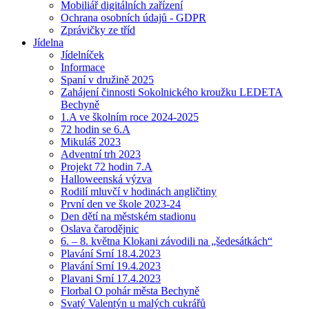
Mobiliář digitálních zařízení
Ochrana osobních údajů - GDPR
Zprávičky ze tříd
Jídelna
Jídelníček
Informace
Spaní v družině 2025
Zahájení činnosti Sokolnického kroužku LEDETA
Bechyně
1.A ve školním roce 2024-2025
72 hodin se 6.A
Mikuláš 2023
Adventní trh 2023
Projekt 72 hodin 7.A
Halloweenská výzva
Rodilí mluvčí v hodinách angličtiny
První den ve škole 2023-24
Den dětí na městském stadionu
Oslava čarodějnic
6. – 8. května Klokani závodili na „šedesátkách“
Plavání Srní 18.4.2023
Plavání Srní 19.4.2023
Plavani Srní 17.4.2023
Florbal O pohár města Bechyně
Svatý Valentýn u malých cukrářů