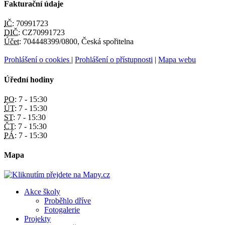
Fakturační údaje
IČ:
70991723
DIČ:
CZ70991723
Účet:
704448399/0800, Česká spořitelna
Prohlášení o cookies
|
Prohlášení o přístupnosti
|
Mapa webu
Úřední hodiny
PO:
7 - 15:30
ÚT:
7 - 15:30
ST:
7 - 15:30
ČT:
7 - 15:30
PÁ:
7 - 15:30
Mapa
Akce školy
Proběhlo dříve
Fotogalerie
Projekty