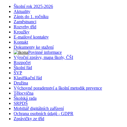
Školní rok 2025-2026
Aktuality
Zápis do 1. ročníku
Zaměstnanci
Rozvrhy tříd
Kroužky
E-mailové kontakty
Kontakt
Dokumenty ke stažení
Povinné informace
Výroční zprávy, mapa školy, ČŠI
Rozpočet
Školní řád
ŠVP
Klasifikační řád
Družina
Výchovné poradenství a školní metodik prevence
Tělocvična
Školská rada
SRPDŠ
Mobiliář digitálních zařízení
Ochrana osobních údajů - GDPR
Zprávičky ze tříd