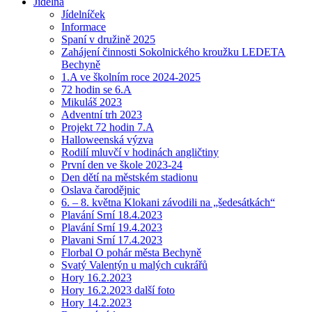
Jídelna
Jídelníček
Informace
Spaní v družině 2025
Zahájení činnosti Sokolnického kroužku LEDETA
Bechyně
1.A ve školním roce 2024-2025
72 hodin se 6.A
Mikuláš 2023
Adventní trh 2023
Projekt 72 hodin 7.A
Halloweenská výzva
Rodilí mluvčí v hodinách angličtiny
První den ve škole 2023-24
Den dětí na městském stadionu
Oslava čarodějnic
6. – 8. května Klokani závodili na „šedesátkách“
Plavání Srní 18.4.2023
Plavání Srní 19.4.2023
Plavani Srní 17.4.2023
Florbal O pohár města Bechyně
Svatý Valentýn u malých cukrářů
Hory 16.2.2023
Hory 16.2.2023 další foto
Hory 14.2.2023