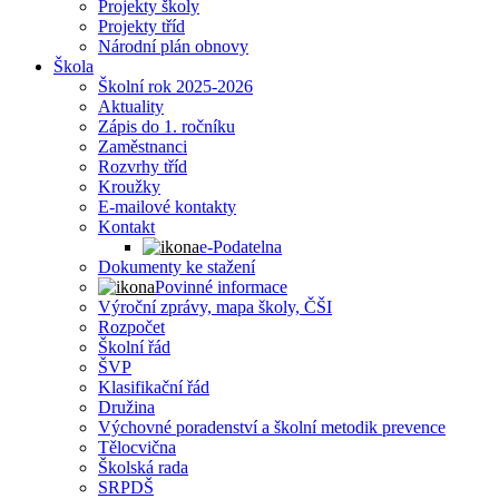
Projekty školy
Projekty tříd
Národní plán obnovy
Škola
Školní rok 2025-2026
Aktuality
Zápis do 1. ročníku
Zaměstnanci
Rozvrhy tříd
Kroužky
E-mailové kontakty
Kontakt
e-Podatelna
Dokumenty ke stažení
Povinné informace
Výroční zprávy, mapa školy, ČŠI
Rozpočet
Školní řád
ŠVP
Klasifikační řád
Družina
Výchovné poradenství a školní metodik prevence
Tělocvična
Školská rada
SRPDŠ