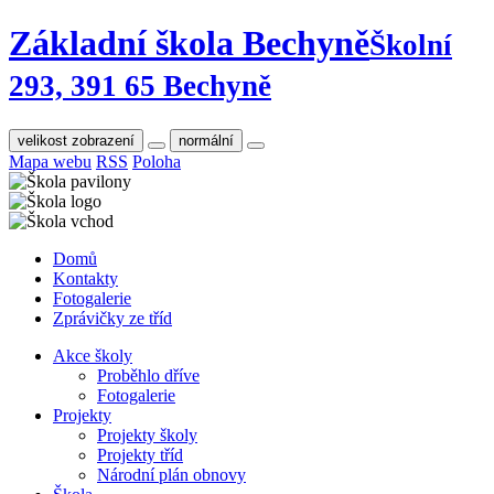
Základní škola Bechyně
Školní
293, 391 65 Bechyně
velikost zobrazení
normální
Mapa webu
RSS
Poloha
Domů
Kontakty
Fotogalerie
Zprávičky ze tříd
Akce školy
Proběhlo dříve
Fotogalerie
Projekty
Projekty školy
Projekty tříd
Národní plán obnovy