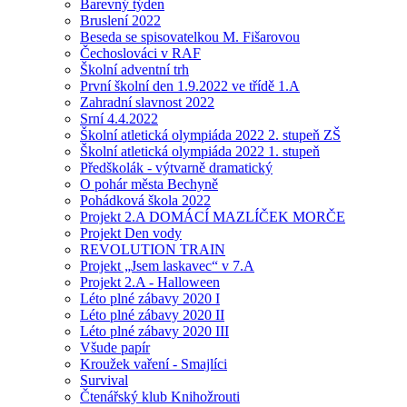
Barevný týden
Bruslení 2022
Beseda se spisovatelkou M. Fišarovou
Čechoslováci v RAF
Školní adventní trh
První školní den 1.9.2022 ve třídě 1.A
Zahradní slavnost 2022
Srní 4.4.2022
Školní atletická olympiáda 2022 2. stupeň ZŠ
Školní atletická olympiáda 2022 1. stupeň
Předškolák - výtvarně dramatický
O pohár města Bechyně
Pohádková škola 2022
Projekt 2.A DOMÁCÍ MAZLÍČEK MORČE
Projekt Den vody
REVOLUTION TRAIN
Projekt „Jsem laskavec“ v 7.A
Projekt 2.A - Halloween
Léto plné zábavy 2020 I
Léto plné zábavy 2020 II
Léto plné zábavy 2020 III
Všude papír
Kroužek vaření - Smajlíci
Survival
Čtenářský klub Knihožrouti