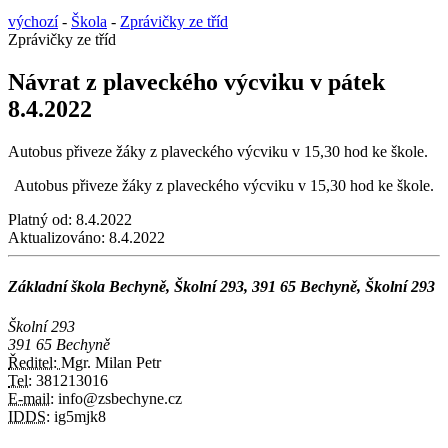
výchozí
-
Škola
-
Zprávičky ze tříd
Zprávičky ze tříd
Návrat z plaveckého výcviku v pátek
8.4.2022
Autobus přiveze žáky z plaveckého výcviku v 15,30 hod ke škole.
Autobus přiveze žáky z plaveckého výcviku v 15,30 hod ke škole.
Platný od:
8.4.2022
Aktualizováno:
8.4.2022
Základní škola Bechyně, Školní 293, 391 65 Bechyně, Školní 293
Školní 293
391 65 Bechyně
Ředitel:
Mgr. Milan Petr
Tel:
381213016
E-mail:
info@zsbechyne.cz
IDDS:
ig5mjk8