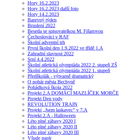
Hory 16.2.2023
Hory 16.2.2023 další foto
Hory 14.2.2023
Barevný týden
Bruslení 2022
Beseda se spisovatelkou M. Fišarovou
Čechoslováci v RAF
Školní adventní trh
První školní den 1.9.2022 ve třídě 1.A
Zahradní slavnost 2022
Srní 4.4.2022
Školní atletická olympiáda 2022 2. stupeň ZŠ
Školní atletická olympiáda 2022 1. stupeň
Předškolák - výtvarně dramatický
O pohár města Bechyně
Pohádková škola 2022
Projekt 2.A DOMÁCÍ MAZLÍČEK MORČE
Projekt Den vody
REVOLUTION TRAIN
Projekt „Jsem laskavec“ v 7.A
Projekt 2.A - Halloween
Léto plné zábavy 2020 I
Léto plné zábavy 2020 II
Léto plné zábavy 2020 III
Všude papír