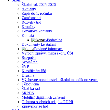
Škola
Školní rok 2025-2026
Aktuality
Zápis do 1. ročníku
Zaměstnanci
Rozvrhy tříd
Kroužky
E-mailové kontakty
Kontakt
e-Podatelna
Dokumenty ke stažení
Povinné informace
Výroční zprávy, mapa školy, ČŠI
Rozpočet
Školní řád
ŠVP
Klasifikační řád
Družina
Výchovné poradenství a školní metodik prevence
Tělocvična
Školská rada
SRPDŠ
Mobiliář digitálních zařízení
Ochrana osobních údajů - GDPR
Zprávičky ze tříd