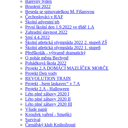
Barevný týden
Bruslení 2022
Beseda se spisovatelkou M. Fišarovou
Čechoslováci v RAF
Školní adventní trh
První školní den 1.9.2022 ve třídě 1.A
Zahradní slavnost 2022
Srní 4.4.2022
Školní atletická olympiáda 2022 2. stupeň ZŠ
Školní atletická olympiáda 2022 1. stupeň
Předškolák - výtvarně dramatický
O pohár města Bechyně
Pohádková škola 2022
Projekt 2.A DOMÁCÍ MAZLÍČEK MORČE
Projekt Den vody
REVOLUTION TRAIN
Projekt „Jsem laskavec“ v 7.A
Projekt 2.A - Halloween
Léto plné zábavy 2020 I
Léto plné zábavy 2020 II
Léto plné zábavy 2020 III
Všude papír
Kroužek vaření - Smajlíci
Survival
Čtenářský klub Knihožrouti