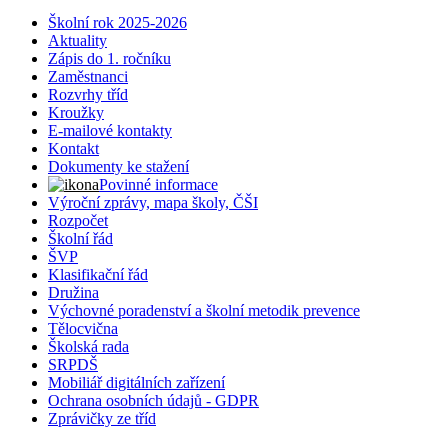
Školní rok 2025-2026
Aktuality
Zápis do 1. ročníku
Zaměstnanci
Rozvrhy tříd
Kroužky
E-mailové kontakty
Kontakt
Dokumenty ke stažení
Povinné informace
Výroční zprávy, mapa školy, ČŠI
Rozpočet
Školní řád
ŠVP
Klasifikační řád
Družina
Výchovné poradenství a školní metodik prevence
Tělocvična
Školská rada
SRPDŠ
Mobiliář digitálních zařízení
Ochrana osobních údajů - GDPR
Zprávičky ze tříd