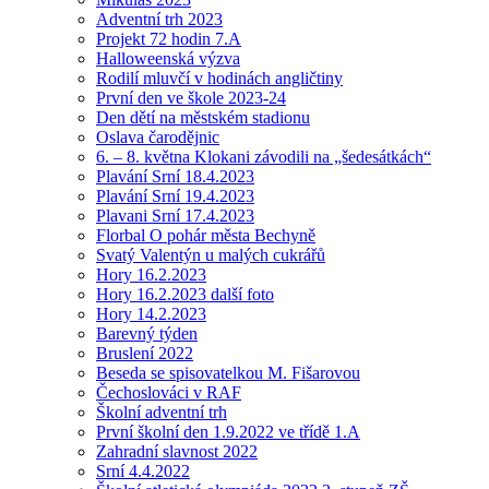
Adventní trh 2023
Projekt 72 hodin 7.A
Halloweenská výzva
Rodilí mluvčí v hodinách angličtiny
První den ve škole 2023-24
Den dětí na městském stadionu
Oslava čarodějnic
6. – 8. května Klokani závodili na „šedesátkách“
Plavání Srní 18.4.2023
Plavání Srní 19.4.2023
Plavani Srní 17.4.2023
Florbal O pohár města Bechyně
Svatý Valentýn u malých cukrářů
Hory 16.2.2023
Hory 16.2.2023 další foto
Hory 14.2.2023
Barevný týden
Bruslení 2022
Beseda se spisovatelkou M. Fišarovou
Čechoslováci v RAF
Školní adventní trh
První školní den 1.9.2022 ve třídě 1.A
Zahradní slavnost 2022
Srní 4.4.2022