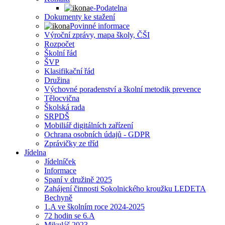
e-Podatelna
Dokumenty ke stažení
Povinné informace
Výroční zprávy, mapa školy, ČŠI
Rozpočet
Školní řád
ŠVP
Klasifikační řád
Družina
Výchovné poradenství a školní metodik prevence
Tělocvična
Školská rada
SRPDŠ
Mobiliář digitálních zařízení
Ochrana osobních údajů - GDPR
Zprávičky ze tříd
Jídelna
Jídelníček
Informace
Spaní v družině 2025
Zahájení činnosti Sokolnického kroužku LEDETA
Bechyně
1.A ve školním roce 2024-2025
72 hodin se 6.A
Mikuláš 2023