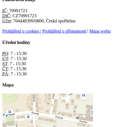
IČ:
70991723
DIČ:
CZ70991723
Účet:
704448399/0800, Česká spořitelna
Prohlášení o cookies
|
Prohlášení o přístupnosti
|
Mapa webu
Úřední hodiny
PO:
7 - 15:30
ÚT:
7 - 15:30
ST:
7 - 15:30
ČT:
7 - 15:30
PÁ:
7 - 15:30
Mapa