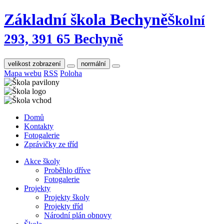
Základní škola Bechyně
Školní
293, 391 65 Bechyně
velikost zobrazení
normální
Mapa webu
RSS
Poloha
Domů
Kontakty
Fotogalerie
Zprávičky ze tříd
Akce školy
Proběhlo dříve
Fotogalerie
Projekty
Projekty školy
Projekty tříd
Národní plán obnovy