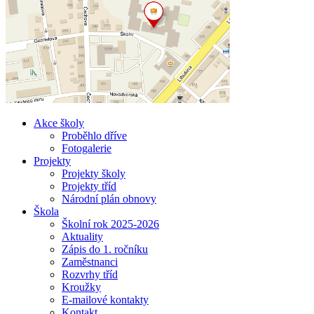
Akce školy
Proběhlo dříve
Fotogalerie
Projekty
Projekty školy
Projekty tříd
Národní plán obnovy
Škola
Školní rok 2025-2026
Aktuality
Zápis do 1. ročníku
Zaměstnanci
Rozvrhy tříd
Kroužky
E-mailové kontakty
Kontakt