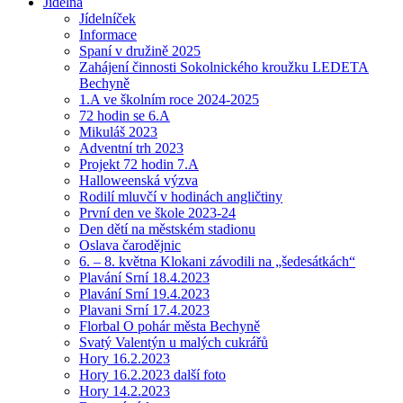
Jídelna
Jídelníček
Informace
Spaní v družině 2025
Zahájení činnosti Sokolnického kroužku LEDETA
Bechyně
1.A ve školním roce 2024-2025
72 hodin se 6.A
Mikuláš 2023
Adventní trh 2023
Projekt 72 hodin 7.A
Halloweenská výzva
Rodilí mluvčí v hodinách angličtiny
První den ve škole 2023-24
Den dětí na městském stadionu
Oslava čarodějnic
6. – 8. května Klokani závodili na „šedesátkách“
Plavání Srní 18.4.2023
Plavání Srní 19.4.2023
Plavani Srní 17.4.2023
Florbal O pohár města Bechyně
Svatý Valentýn u malých cukrářů
Hory 16.2.2023
Hory 16.2.2023 další foto
Hory 14.2.2023