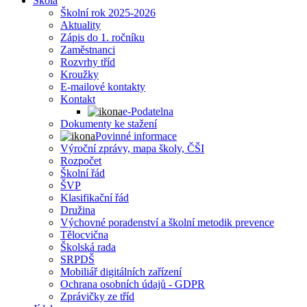
Škola
Školní rok 2025-2026
Aktuality
Zápis do 1. ročníku
Zaměstnanci
Rozvrhy tříd
Kroužky
E-mailové kontakty
Kontakt
e-Podatelna
Dokumenty ke stažení
Povinné informace
Výroční zprávy, mapa školy, ČŠI
Rozpočet
Školní řád
ŠVP
Klasifikační řád
Družina
Výchovné poradenství a školní metodik prevence
Tělocvična
Školská rada
SRPDŠ
Mobiliář digitálních zařízení
Ochrana osobních údajů - GDPR
Zprávičky ze tříd