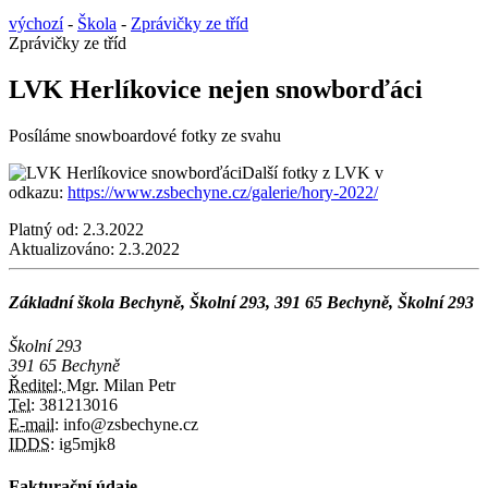
výchozí
-
Škola
-
Zprávičky ze tříd
Zprávičky ze tříd
LVK Herlíkovice nejen snowborďáci
Posíláme snowboardové fotky ze svahu
Další fotky z LVK v
odkazu:
https://www.zsbechyne.cz/galerie/hory-2022/
Platný od:
2.3.2022
Aktualizováno:
2.3.2022
Základní škola Bechyně, Školní 293, 391 65 Bechyně, Školní 293
Školní 293
391 65 Bechyně
Ředitel:
Mgr. Milan Petr
Tel:
381213016
E-mail:
info@zsbechyne.cz
IDDS:
ig5mjk8
Fakturační údaje