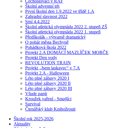
Čechoslováci v RAF
Školní adventní trh
První školní den 1.9.2022 ve třídě 1.A
Zahradní slavnost 2022
Srní 4.4.2022
Školní atletická olympiáda 2022 2. stupeň ZŠ
Školní atletická olympiáda 2022 1. stupeň
Předškolák - výtvarně dramatický
O pohár města Bechyně
Pohádková škola 2022
Projekt 2.A DOMÁCÍ MAZLÍČEK MORČE
Projekt Den vody
REVOLUTION TRAIN
Projekt „Jsem laskavec“ v 7.A
Projekt 2.A - Halloween
Léto plné zábavy 2020 I
Léto plné zábavy 2020 II
Léto plné zábavy 2020 III
Všude papír
Kroužek vaření - Smajlíci
Survival
Čtenářský klub Knihožrouti
Školní rok 2025-2026
Aktuality