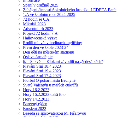
Informace
Spaní v družině 2025
Zahájení činnosti Sokolnického kroužku LEDETA Bech
1.A ve školním roce 2024-2025
72 hodin se 6.A
Mikuláš 2023
Adventní trh 2023
Projekt 72 hodin 7.A
Halloweenská výzva
Rodilí mluvčí v hodinách angličtiny
První den ve škole 2023-24
Den dětí na městském stadionu
Oslava čarodějnic
6. – 8. května Klokani závodili na „šedesátkách“
Plavání Srní 18.4.2023
Plavání Srní 19.4.2023
Plavani Srní 17.4.2023
Florbal O pohár města Bechyně
Svatý Valentýn u malých cukrářů
Hory 16.2.2023
Hory 16.2.2023 další foto
Hory 14.2.2023
Barevný týden
Bruslení 2022
Beseda se spisovatelkou M. Fišarovou