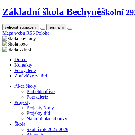
Základní škola Bechyně
Školní 29
velikost zobrazení
normální
Mapa webu
RSS
Poloha
Domů
Kontakty
Fotogalerie
Zprávičky ze tříd
Akce školy
Proběhlo dříve
Fotogalerie
Projekty
Projekty školy
Projekty tříd
Národní plán obnovy
Škola
Školní rok 2025-2026
Aktuality