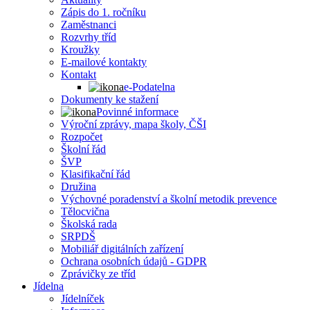
Zápis do 1. ročníku
Zaměstnanci
Rozvrhy tříd
Kroužky
E-mailové kontakty
Kontakt
e-Podatelna
Dokumenty ke stažení
Povinné informace
Výroční zprávy, mapa školy, ČŠI
Rozpočet
Školní řád
ŠVP
Klasifikační řád
Družina
Výchovné poradenství a školní metodik prevence
Tělocvična
Školská rada
SRPDŠ
Mobiliář digitálních zařízení
Ochrana osobních údajů - GDPR
Zprávičky ze tříd
Jídelna
Jídelníček