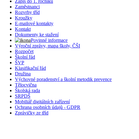
Zápis do 1. ročníku
Zaměstnanci
Rozvrhy tříd
Kroužky
E-mailové kontakty
Kontakt
Dokumenty ke stažení
Povinné informace
Výroční zprávy, mapa školy, ČŠI
Rozpočet
Školní řád
ŠVP
Klasifikační řád
Družina
Výchovné poradenství a školní metodik prevence
Tělocvična
Školská rada
SRPDŠ
Mobiliář digitálních zařízení
Ochrana osobních údajů - GDPR
Zprávičky ze tříd