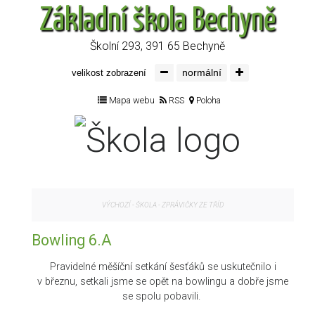
Základní škola Bechyně
Školní 293, 391 65 Bechyně
normální
velikost zobrazení
Mapa webu
RSS
Poloha
VÝCHOZÍ
-
ŠKOLA
-
ZPRÁVIČKY ZE TŘÍD
Bowling 6.A
Pravidelné měšíční setkání šesťáků se uskutečnilo i
v březnu, setkali jsme se opět na bowlingu a dobře jsme
se spolu pobavili.