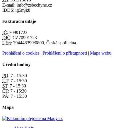
E-mail:
info@zsbechyne.cz
IDDS:
ig5mjk8
Fakturační údaje
IČ:
70991723
DIČ:
CZ70991723
Účet:
704448399/0800, Česká spořitelna
Prohlášení o cookies
|
Prohlášení o přístupnosti
|
Mapa webu
Úřední hodiny
PO:
7 - 15:30
ÚT:
7 - 15:30
ST:
7 - 15:30
ČT:
7 - 15:30
PÁ:
7 - 15:30
Mapa