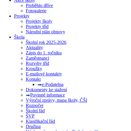
Akce školy
Proběhlo dříve
Fotogalerie
Projekty
Projekty školy
Projekty tříd
Národní plán obnovy
Škola
Školní rok 2025-2026
Aktuality
Zápis do 1. ročníku
Zaměstnanci
Rozvrhy tříd
Kroužky
E-mailové kontakty
Kontakt
e-Podatelna
Dokumenty ke stažení
Povinné informace
Výroční zprávy, mapa školy, ČŠI
Rozpočet
Školní řád
ŠVP
Klasifikační řád
Družina