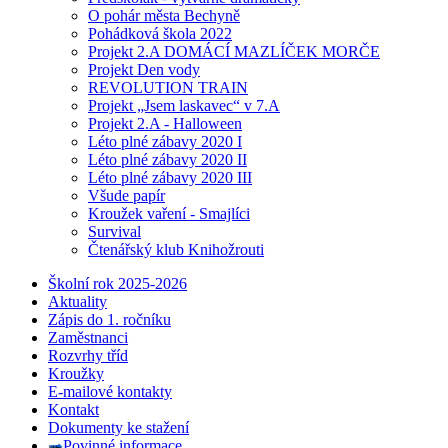
O pohár města Bechyně
Pohádková škola 2022
Projekt 2.A DOMÁCÍ MAZLÍČEK MORČE
Projekt Den vody
REVOLUTION TRAIN
Projekt „Jsem laskavec“ v 7.A
Projekt 2.A - Halloween
Léto plné zábavy 2020 I
Léto plné zábavy 2020 II
Léto plné zábavy 2020 III
Všude papír
Kroužek vaření - Smajlíci
Survival
Čtenářský klub Knihožrouti
Školní rok 2025-2026
Aktuality
Zápis do 1. ročníku
Zaměstnanci
Rozvrhy tříd
Kroužky
E-mailové kontakty
Kontakt
Dokumenty ke stažení
Povinné informace