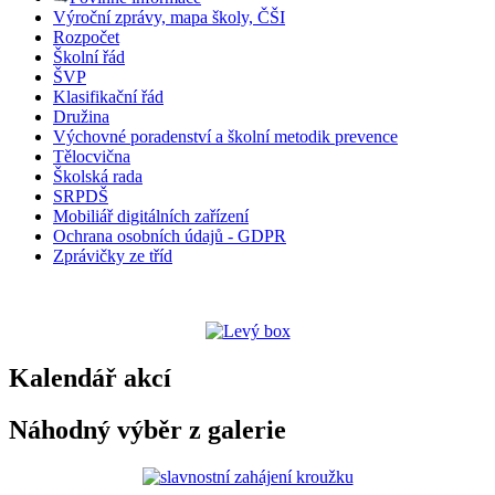
Výroční zprávy, mapa školy, ČŠI
Rozpočet
Školní řád
ŠVP
Klasifikační řád
Družina
Výchovné poradenství a školní metodik prevence
Tělocvična
Školská rada
SRPDŠ
Mobiliář digitálních zařízení
Ochrana osobních údajů - GDPR
Zprávičky ze tříd
Kalendář akcí
Náhodný výběr z galerie