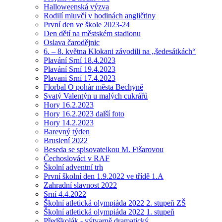
Halloweenská výzva
Rodilí mluvčí v hodinách angličtiny
První den ve škole 2023-24
Den dětí na městském stadionu
Oslava čarodějnic
6. – 8. května Klokani závodili na „šedesátkách“
Plavání Srní 18.4.2023
Plavání Srní 19.4.2023
Plavani Srní 17.4.2023
Florbal O pohár města Bechyně
Svatý Valentýn u malých cukrářů
Hory 16.2.2023
Hory 16.2.2023 další foto
Hory 14.2.2023
Barevný týden
Bruslení 2022
Beseda se spisovatelkou M. Fišarovou
Čechoslováci v RAF
Školní adventní trh
První školní den 1.9.2022 ve třídě 1.A
Zahradní slavnost 2022
Srní 4.4.2022
Školní atletická olympiáda 2022 2. stupeň ZŠ
Školní atletická olympiáda 2022 1. stupeň
Předškolák - výtvarně dramatický