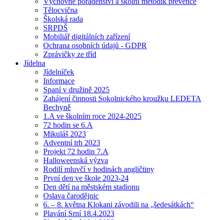
Výchovné poradenství a školní metodik prevence
Tělocvična
Školská rada
SRPDŠ
Mobiliář digitálních zařízení
Ochrana osobních údajů - GDPR
Zprávičky ze tříd
Jídelna
Jídelníček
Informace
Spaní v družině 2025
Zahájení činnosti Sokolnického kroužku LEDETA
Bechyně
1.A ve školním roce 2024-2025
72 hodin se 6.A
Mikuláš 2023
Adventní trh 2023
Projekt 72 hodin 7.A
Halloweenská výzva
Rodilí mluvčí v hodinách angličtiny
První den ve škole 2023-24
Den dětí na městském stadionu
Oslava čarodějnic
6. – 8. května Klokani závodili na „šedesátkách“
Plavání Srní 18.4.2023