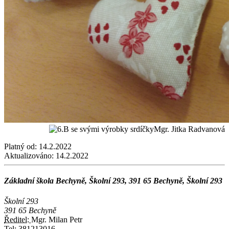
Mgr. Jitka Radvanová
Platný od:
14.2.2022
Aktualizováno:
14.2.2022
Základní škola Bechyně, Školní 293, 391 65 Bechyně, Školní 293
Školní 293
391 65 Bechyně
Ředitel:
Mgr. Milan Petr
Tel:
381213016