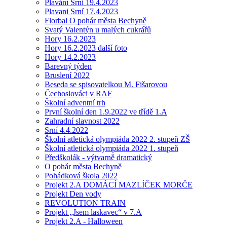
Plavání Srní 19.4.2023
Plavani Srní 17.4.2023
Florbal O pohár města Bechyně
Svatý Valentýn u malých cukrářů
Hory 16.2.2023
Hory 16.2.2023 další foto
Hory 14.2.2023
Barevný týden
Bruslení 2022
Beseda se spisovatelkou M. Fišarovou
Čechoslováci v RAF
Školní adventní trh
První školní den 1.9.2022 ve třídě 1.A
Zahradní slavnost 2022
Srní 4.4.2022
Školní atletická olympiáda 2022 2. stupeň ZŠ
Školní atletická olympiáda 2022 1. stupeň
Předškolák - výtvarně dramatický
O pohár města Bechyně
Pohádková škola 2022
Projekt 2.A DOMÁCÍ MAZLÍČEK MORČE
Projekt Den vody
REVOLUTION TRAIN
Projekt „Jsem laskavec“ v 7.A
Projekt 2.A - Halloween