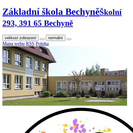
Základní škola Bechyně
Školní
293, 391 65 Bechyně
velikost zobrazení
normální
Mapa webu
RSS
Poloha