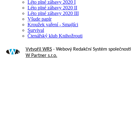
Léto plné zábavy 2020 I
Léto plné zábavy 2020 II
Léto plné zábavy 2020 III
Všude papír
Kroužek vaření - Smajlíci
Survival
Čtenářský klub Knihožrouti
Vytvořil WRS
- Webový Redakční Systém společnosti
W Partner s.r.o.