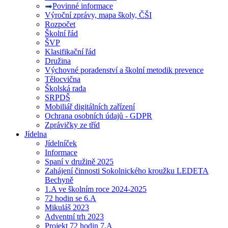
Povinné informace
Výroční zprávy, mapa školy, ČŠI
Rozpočet
Školní řád
ŠVP
Klasifikační řád
Družina
Výchovné poradenství a školní metodik prevence
Tělocvična
Školská rada
SRPDŠ
Mobiliář digitálních zařízení
Ochrana osobních údajů - GDPR
Zprávičky ze tříd
Jídelna
Jídelníček
Informace
Spaní v družině 2025
Zahájení činnosti Sokolnického kroužku LEDETA
Bechyně
1.A ve školním roce 2024-2025
72 hodin se 6.A
Mikuláš 2023
Adventní trh 2023
Projekt 72 hodin 7.A