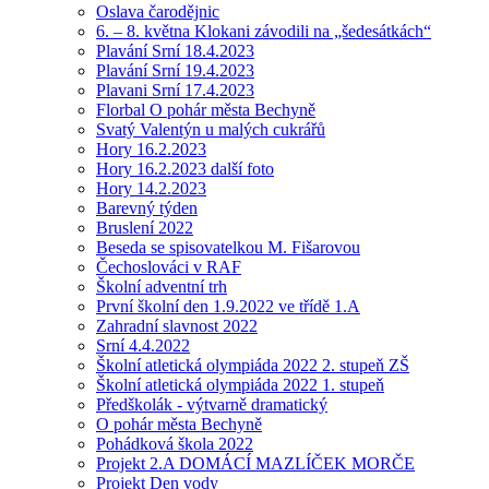
Oslava čarodějnic
6. – 8. května Klokani závodili na „šedesátkách“
Plavání Srní 18.4.2023
Plavání Srní 19.4.2023
Plavani Srní 17.4.2023
Florbal O pohár města Bechyně
Svatý Valentýn u malých cukrářů
Hory 16.2.2023
Hory 16.2.2023 další foto
Hory 14.2.2023
Barevný týden
Bruslení 2022
Beseda se spisovatelkou M. Fišarovou
Čechoslováci v RAF
Školní adventní trh
První školní den 1.9.2022 ve třídě 1.A
Zahradní slavnost 2022
Srní 4.4.2022
Školní atletická olympiáda 2022 2. stupeň ZŠ
Školní atletická olympiáda 2022 1. stupeň
Předškolák - výtvarně dramatický
O pohár města Bechyně
Pohádková škola 2022
Projekt 2.A DOMÁCÍ MAZLÍČEK MORČE
Projekt Den vody