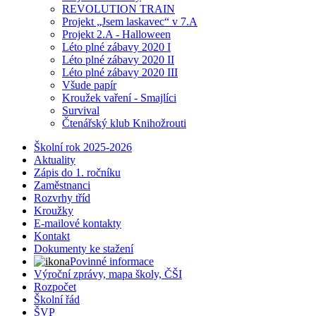
REVOLUTION TRAIN
Projekt „Jsem laskavec“ v 7.A
Projekt 2.A - Halloween
Léto plné zábavy 2020 I
Léto plné zábavy 2020 II
Léto plné zábavy 2020 III
Všude papír
Kroužek vaření - Smajlíci
Survival
Čtenářský klub Knihožrouti
Školní rok 2025-2026
Aktuality
Zápis do 1. ročníku
Zaměstnanci
Rozvrhy tříd
Kroužky
E-mailové kontakty
Kontakt
Dokumenty ke stažení
Povinné informace
Výroční zprávy, mapa školy, ČŠI
Rozpočet
Školní řád
ŠVP