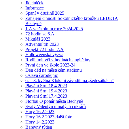
Jídelníček
Informace
Spaní v družině 2025
Zahájení činnosti Sokolnického kroužku LEDETA
Bechyně
1.A ve školním roce 2024-2025
72 hodin se 6.A
Mikuláš 2023
Adventní trh 2023
Projekt 72 hodin 7.A
Halloweenská výzva
Rodilí mluvčí v hodinách angličtiny
První den ve škole 2023-24
Den dětí na městském stadionu
Oslava čarodějnic
6. – 8. května Klokani závodili na „šedesátkách“
Plavání Srní 18.4.2023
Plavání Srní 19.4.2023
Plavani Srní 17.4.2023
Florbal O pohár města Bechyně
Svatý Valentýn u malých cukrářů
Hory 16.2.2023
Hory 16.2.2023 další foto
Hory 14.2.2023
Barevný týden