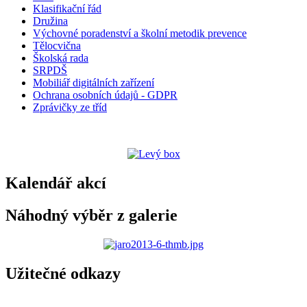
Klasifikační řád
Družina
Výchovné poradenství a školní metodik prevence
Tělocvična
Školská rada
SRPDŠ
Mobiliář digitálních zařízení
Ochrana osobních údajů - GDPR
Zprávičky ze tříd
Kalendář akcí
Náhodný výběr z galerie
Užitečné odkazy