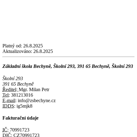
Platný od:
26.8.2025
Aktualizováno:
26.8.2025
Základní škola Bechyně, Školní 293, 391 65 Bechyně, Školní 293
Školní 293
391 65 Bechyně
Ředitel:
Mgr. Milan Petr
Tel:
381213016
E-mail:
info@zsbechyne.cz
IDDS:
ig5mjk8
Fakturační údaje
IČ:
70991723
DIČ:
CZ70991723