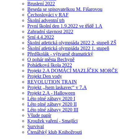
Bruslení 2022
Beseda se spisovatelkou M. Fišarovou
Čechoslováci v RAF
Školní adventní trh
První školní den 1.9.2022 ve třídě 1.A
Zahradní slavnost 2022
Srní 4.4.2022
Školní atletická olympiáda 2022 2. stupeň ZŠ
Školní atletická olympiáda 2022 1. stupeň
Předškolák - výtvarně dramatický
O pohár města Bechyně
Pohádková škola 2022
Projekt 2.A DOMÁCÍ MAZLÍČEK MORČE
Projekt Den vody
REVOLUTION TRAIN
Projekt „Jsem laskavec“ v 7.A
Projekt 2.A - Halloween
Léto plné zábavy 2020 I
Léto plné zábavy 2020 II
Léto plné zábavy 2020 III
Všude papír
Kroužek vaření - Smajlíci
Survival
Čtenářský klub Knihožrouti