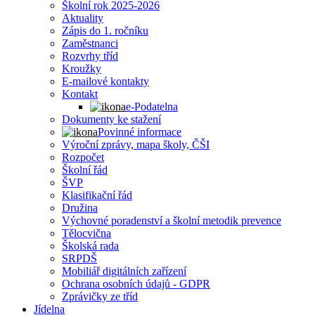
Školní rok 2025-2026
Aktuality
Zápis do 1. ročníku
Zaměstnanci
Rozvrhy tříd
Kroužky
E-mailové kontakty
Kontakt
e-Podatelna
Dokumenty ke stažení
Povinné informace
Výroční zprávy, mapa školy, ČŠI
Rozpočet
Školní řád
ŠVP
Klasifikační řád
Družina
Výchovné poradenství a školní metodik prevence
Tělocvična
Školská rada
SRPDŠ
Mobiliář digitálních zařízení
Ochrana osobních údajů - GDPR
Zprávičky ze tříd
Jídelna