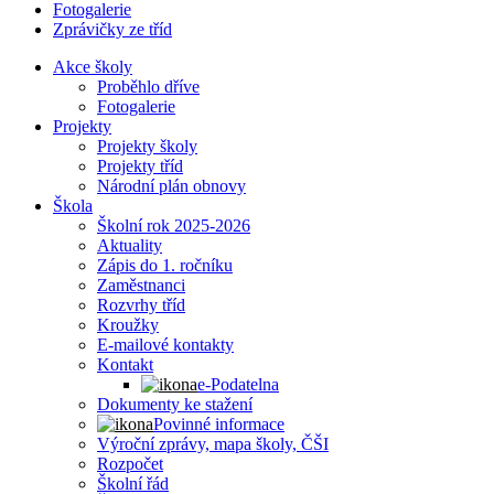
Fotogalerie
Zprávičky ze tříd
Akce školy
Proběhlo dříve
Fotogalerie
Projekty
Projekty školy
Projekty tříd
Národní plán obnovy
Škola
Školní rok 2025-2026
Aktuality
Zápis do 1. ročníku
Zaměstnanci
Rozvrhy tříd
Kroužky
E-mailové kontakty
Kontakt
e-Podatelna
Dokumenty ke stažení
Povinné informace
Výroční zprávy, mapa školy, ČŠI
Rozpočet
Školní řád