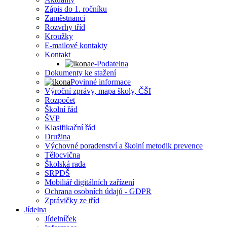
Zápis do 1. ročníku
Zaměstnanci
Rozvrhy tříd
Kroužky
E-mailové kontakty
Kontakt
e-Podatelna
Dokumenty ke stažení
Povinné informace
Výroční zprávy, mapa školy, ČŠI
Rozpočet
Školní řád
ŠVP
Klasifikační řád
Družina
Výchovné poradenství a školní metodik prevence
Tělocvična
Školská rada
SRPDŠ
Mobiliář digitálních zařízení
Ochrana osobních údajů - GDPR
Zprávičky ze tříd
Jídelna
Jídelníček