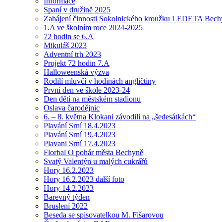
Informace
Spaní v družině 2025
Zahájení činnosti Sokolnického kroužku LEDETA Bech
1.A ve školním roce 2024-2025
72 hodin se 6.A
Mikuláš 2023
Adventní trh 2023
Projekt 72 hodin 7.A
Halloweenská výzva
Rodilí mluvčí v hodinách angličtiny
První den ve škole 2023-24
Den dětí na městském stadionu
Oslava čarodějnic
6. – 8. května Klokani závodili na „šedesátkách“
Plavání Srní 18.4.2023
Plavání Srní 19.4.2023
Plavani Srní 17.4.2023
Florbal O pohár města Bechyně
Svatý Valentýn u malých cukrářů
Hory 16.2.2023
Hory 16.2.2023 další foto
Hory 14.2.2023
Barevný týden
Bruslení 2022
Beseda se spisovatelkou M. Fišarovou