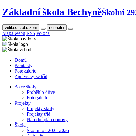
Základní škola Bechyně
Školní 29
velikost zobrazení
normální
Mapa webu
RSS
Poloha
Domů
Kontakty
Fotogalerie
Zprávičky ze tříd
Akce školy
Proběhlo dříve
Fotogalerie
Projekty
Projekty školy
Projekty tříd
Národní plán obnovy
Škola
Školní rok 2025-2026
Aktuality