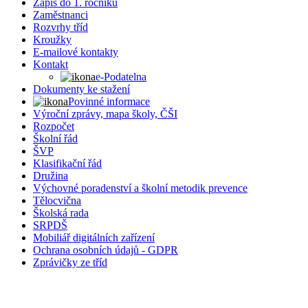
Zápis do 1. ročníku
Zaměstnanci
Rozvrhy tříd
Kroužky
E-mailové kontakty
Kontakt
e-Podatelna
Dokumenty ke stažení
Povinné informace
Výroční zprávy, mapa školy, ČŠI
Rozpočet
Školní řád
ŠVP
Klasifikační řád
Družina
Výchovné poradenství a školní metodik prevence
Tělocvična
Školská rada
SRPDŠ
Mobiliář digitálních zařízení
Ochrana osobních údajů - GDPR
Zprávičky ze tříd