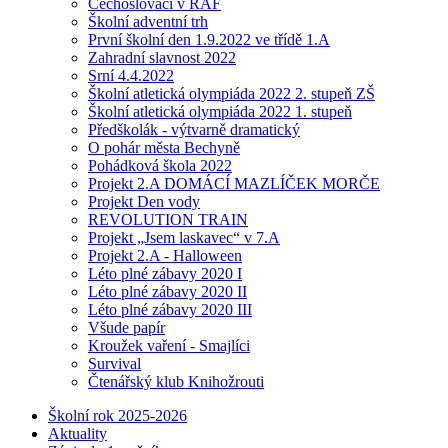
Čechoslováci v RAF
Školní adventní trh
První školní den 1.9.2022 ve třídě 1.A
Zahradní slavnost 2022
Srní 4.4.2022
Školní atletická olympiáda 2022 2. stupeň ZŠ
Školní atletická olympiáda 2022 1. stupeň
Předškolák - výtvarně dramatický
O pohár města Bechyně
Pohádková škola 2022
Projekt 2.A DOMÁCÍ MAZLÍČEK MORČE
Projekt Den vody
REVOLUTION TRAIN
Projekt „Jsem laskavec“ v 7.A
Projekt 2.A - Halloween
Léto plné zábavy 2020 I
Léto plné zábavy 2020 II
Léto plné zábavy 2020 III
Všude papír
Kroužek vaření - Smajlíci
Survival
Čtenářský klub Knihožrouti
Školní rok 2025-2026
Aktuality