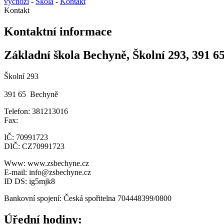
výchozí
-
Škola
-
Kontakt
Kontakt
Kontaktní informace
Základní škola Bechyně, Školní 293, 391 6
Školní 293
391 65 Bechyně
Telefon: 381213016
Fax:
IČ: 70991723
DIČ: CZ70991723
Www: www.zsbechyne.cz
E-mail: info@zsbechyne.cz
ID DS: ig5mjk8
Bankovní spojení: Česká spořitelna 704448399/0800
Úřední hodiny: