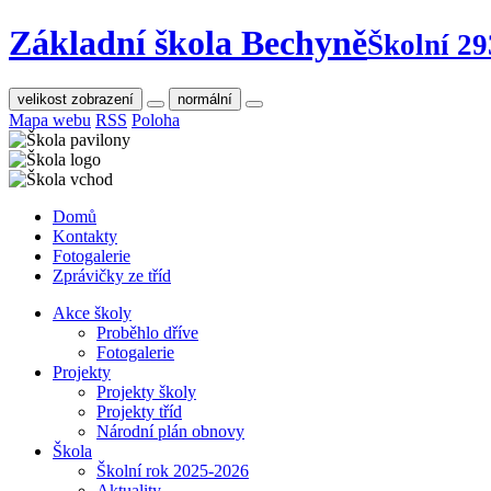
Základní škola Bechyně
Školní 29
velikost zobrazení
normální
Mapa webu
RSS
Poloha
Domů
Kontakty
Fotogalerie
Zprávičky ze tříd
Akce školy
Proběhlo dříve
Fotogalerie
Projekty
Projekty školy
Projekty tříd
Národní plán obnovy
Škola
Školní rok 2025-2026
Aktuality