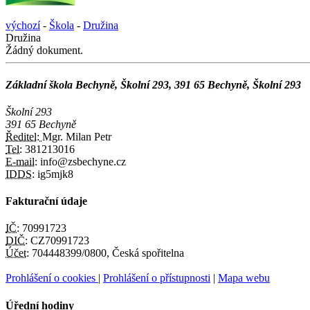
výchozí
-
Škola
-
Družina
Družina
Žádný dokument.
Základní škola Bechyně, Školní 293, 391 65 Bechyně, Školní 293
Školní 293
391 65 Bechyně
Ředitel:
Mgr. Milan Petr
Tel:
381213016
E-mail:
info@zsbechyne.cz
IDDS:
ig5mjk8
Fakturační údaje
IČ:
70991723
DIČ:
CZ70991723
Účet:
704448399/0800, Česká spořitelna
Prohlášení o cookies
|
Prohlášení o přístupnosti
|
Mapa webu
Úřední hodiny