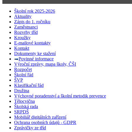
Školní rok 2025-2026
Aktuality
Zápis do 1. ročníku
Zaměstnanci
Rozvrhy tříd
Kroužky
E-mailové kontakty
Kontakt
Dokumenty ke stažení
Povinné informace
Výroční zprávy, mapa školy, ČŠI
Rozpočet
Školní řád
ŠVP
Klasifikační řád
Družina
Výchovné poradenství a školní metodik prevence
Tělocvična
Školská rada
SRPDŠ
Mobiliář digitálních zařízení
Ochrana osobních údajů - GDPR
Zprávičky ze tříd