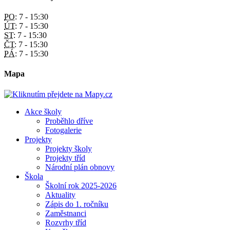
PO:
7 - 15:30
ÚT:
7 - 15:30
ST:
7 - 15:30
ČT:
7 - 15:30
PÁ:
7 - 15:30
Mapa
Akce školy
Proběhlo dříve
Fotogalerie
Projekty
Projekty školy
Projekty tříd
Národní plán obnovy
Škola
Školní rok 2025-2026
Aktuality
Zápis do 1. ročníku
Zaměstnanci
Rozvrhy tříd