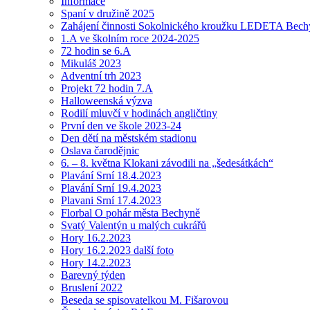
Informace
Spaní v družině 2025
Zahájení činnosti Sokolnického kroužku LEDETA Bech
1.A ve školním roce 2024-2025
72 hodin se 6.A
Mikuláš 2023
Adventní trh 2023
Projekt 72 hodin 7.A
Halloweenská výzva
Rodilí mluvčí v hodinách angličtiny
První den ve škole 2023-24
Den dětí na městském stadionu
Oslava čarodějnic
6. – 8. května Klokani závodili na „šedesátkách“
Plavání Srní 18.4.2023
Plavání Srní 19.4.2023
Plavani Srní 17.4.2023
Florbal O pohár města Bechyně
Svatý Valentýn u malých cukrářů
Hory 16.2.2023
Hory 16.2.2023 další foto
Hory 14.2.2023
Barevný týden
Bruslení 2022
Beseda se spisovatelkou M. Fišarovou