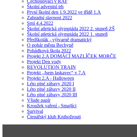
Čechoslováci v RAF
Školní adventní trh
První školní den 1.9.2022 ve třídě 1.A
Zahradní slavnost 2022
Srní 4.4.2022
Školní atletická olympiáda 2022 2. stupeň ZŠ
Školní atletická olympiáda 2022 1. stupeň
Předškolák - výtvarně dramatický
O pohár města Bechyně
Pohádková škola 2022
Projekt 2.A DOMÁCÍ MAZLÍČEK MORČE
Projekt Den vody
REVOLUTION TRAIN
Projekt „Jsem laskavec“ v 7.A
Projekt 2.A - Halloween
Léto plné zábavy 2020 I
Léto plné zábavy 2020 II
Léto plné zábavy 2020 III
Všude papír
Kroužek vaření - Smajlíci
Survival
Čtenářský klub Knihožrouti