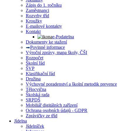
Zápis do 1. ročníku
Zaměstnanci
Rozvrhy tříd
Kroužky
E-mailové kontakty
Kontakt
e-Podatelna
Dokumenty ke stažení
Povinné informace
Výroční zprávy, mapa školy, ČŠI
Rozpočet
Školní řád
ŠVP
Klasifikační řád
Družina
Výchovné poradenství a školní metodik prevence
Tělocvična
Školská rada
SRPDŠ
Mobiliář digitálních zařízení
Ochrana osobních údajů - GDPR
Zprávičky ze tříd
Jídelna
Jídelníček