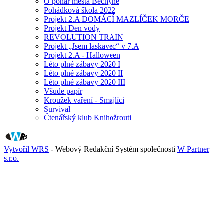
O pohár města Bechyně
Pohádková škola 2022
Projekt 2.A DOMÁCÍ MAZLÍČEK MORČE
Projekt Den vody
REVOLUTION TRAIN
Projekt „Jsem laskavec“ v 7.A
Projekt 2.A - Halloween
Léto plné zábavy 2020 I
Léto plné zábavy 2020 II
Léto plné zábavy 2020 III
Všude papír
Kroužek vaření - Smajlíci
Survival
Čtenářský klub Knihožrouti
Vytvořil WRS
- Webový Redakční Systém společnosti
W Partner
s.r.o.