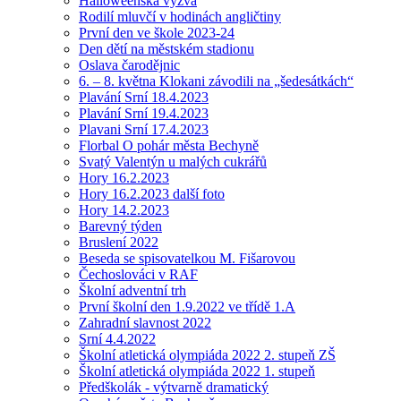
Halloweenská výzva
Rodilí mluvčí v hodinách angličtiny
První den ve škole 2023-24
Den dětí na městském stadionu
Oslava čarodějnic
6. – 8. května Klokani závodili na „šedesátkách“
Plavání Srní 18.4.2023
Plavání Srní 19.4.2023
Plavani Srní 17.4.2023
Florbal O pohár města Bechyně
Svatý Valentýn u malých cukrářů
Hory 16.2.2023
Hory 16.2.2023 další foto
Hory 14.2.2023
Barevný týden
Bruslení 2022
Beseda se spisovatelkou M. Fišarovou
Čechoslováci v RAF
Školní adventní trh
První školní den 1.9.2022 ve třídě 1.A
Zahradní slavnost 2022
Srní 4.4.2022
Školní atletická olympiáda 2022 2. stupeň ZŠ
Školní atletická olympiáda 2022 1. stupeň
Předškolák - výtvarně dramatický