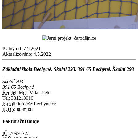
Platný od:
7.5.2021
Aktualizováno:
4.5.2022
Základní škola Bechyně, Školní 293, 391 65 Bechyně, Školní 293
Školní 293
391 65 Bechyně
Ředitel:
Mgr. Milan Petr
Tel:
381213016
E-mail:
info@zsbechyne.cz
IDDS:
ig5mjk8
Fakturační údaje
IČ:
70991723