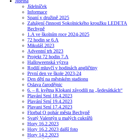
Jídelna
Jídelníček
Informace
Spaní v družině 2025
Zahájení činnosti Sokolnického kroužku LEDETA
Bechyně
1.A ve školním roce 2024-2025
72 hodin se 6.A
Mikuláš 2023
Adventní trh 2023
Projekt 72 hodin 7.A
Halloweenská výzva
Rodilí mluvčí v hodinách angličtiny
První den ve škole 2023-24
Den dětí na městském stadionu
Oslava čarodějnic
6. – 8. května Klokani závodili na „šedesátkách“
Plavání Srní 18.4.2023
Plavání Srní 19.4.2023
Plavani Srní 17.4.2023
Florbal O pohár města Bechyně
Svatý Valentýn u malých cukrářů
Hory 16.2.2023
Hory 16.2.2023 další foto
Hory 14.2.2023