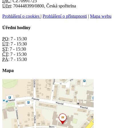
DIČ:
CZ70991723
Účet:
704448399/0800, Česká spořitelna
Prohlášení o cookies
|
Prohlášení o přístupnosti
|
Mapa webu
Úřední hodiny
PO:
7 - 15:30
ÚT:
7 - 15:30
ST:
7 - 15:30
ČT:
7 - 15:30
PÁ:
7 - 15:30
Mapa