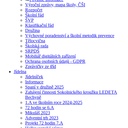
Výroční zprávy, mapa školy, ČŠI
Rozpočet
Školní řád
ŠVP
Klasifikační řád
Družina
Výchovné poradenství a školní metodik prevence
Tělocvična
Školská rada
SRPDŠ
Mobiliář digitálních zařízení
Ochrana osobních údajů - GDPR
Zprávičky ze tříd
Jídelna
Jídelníček
Informace
Spaní v družině 2025
Zahájení činnosti Sokolnického kroužku LEDETA
Bechyně
1.A ve školním roce 2024-2025
72 hodin se 6.A
Mikuláš 2023
Adventní trh 2023
Projekt 72 hodin 7.A