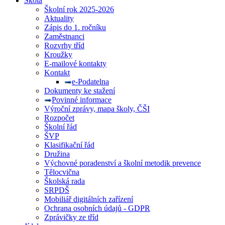
Škola
Školní rok 2025-2026
Aktuality
Zápis do 1. ročníku
Zaměstnanci
Rozvrhy tříd
Kroužky
E-mailové kontakty
Kontakt
e-Podatelna
Dokumenty ke stažení
Povinné informace
Výroční zprávy, mapa školy, ČŠI
Rozpočet
Školní řád
ŠVP
Klasifikační řád
Družina
Výchovné poradenství a školní metodik prevence
Tělocvična
Školská rada
SRPDŠ
Mobiliář digitálních zařízení
Ochrana osobních údajů - GDPR
Zprávičky ze tříd