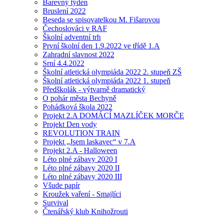
Barevný týden
Bruslení 2022
Beseda se spisovatelkou M. Fišarovou
Čechoslováci v RAF
Školní adventní trh
První školní den 1.9.2022 ve třídě 1.A
Zahradní slavnost 2022
Srní 4.4.2022
Školní atletická olympiáda 2022 2. stupeň ZŠ
Školní atletická olympiáda 2022 1. stupeň
Předškolák - výtvarně dramatický
O pohár města Bechyně
Pohádková škola 2022
Projekt 2.A DOMÁCÍ MAZLÍČEK MORČE
Projekt Den vody
REVOLUTION TRAIN
Projekt „Jsem laskavec“ v 7.A
Projekt 2.A - Halloween
Léto plné zábavy 2020 I
Léto plné zábavy 2020 II
Léto plné zábavy 2020 III
Všude papír
Kroužek vaření - Smajlíci
Survival
Čtenářský klub Knihožrouti