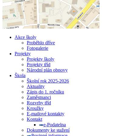
Akce školy
Proběhlo dříve
Fotogalerie
Projekty
Projekty školy
Projekty tříd
Národní plán obnovy
Škola
Školní rok 2025-2026
Aktuality
Zápis do 1. ročníku
Zaměstnanci
Rozvrhy tříd
Kroužky
E-mailové kontakty
Kontakt
e-Podatelna
Dokumenty ke stažení
Povinné informace