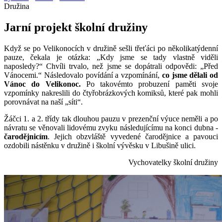
Družina
Jarní projekt školní družiny
Když se po Velikonocích v družině sešli třeťáci po několikatýdenní
pauze, čekala je otázka: „Kdy jsme se tady vlastně viděli
naposledy?“ Chvíli trvalo, než jsme se dopátrali odpovědi: „Před
Vánocemi.“ Následovalo povídání a vzpomínání,
co jsme dělali od
Vánoc do Velikonoc.
Po takovémto probuzení paměti svoje
vzpomínky nakreslili do čtyřobrázkových komiksů, které pak mohli
porovnávat na naší „síti“.
Žáčci 1. a 2. třídy tak dlouhou pauzu v prezenční výuce neměli a po
návratu se věnovali lidovému zvyku následujícímu na konci dubna -
čarodějnicím
. Jejich obzvláště vyvedené čarodějnice a pavouci
ozdobili nástěnku v družině i školní vývěsku v Libušině ulici.
Vychovatelky školní družiny