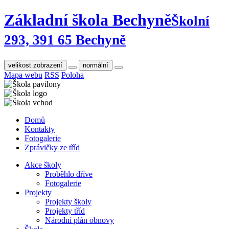
Základní škola Bechyně
Školní
293, 391 65 Bechyně
velikost zobrazení
normální
Mapa webu
RSS
Poloha
Domů
Kontakty
Fotogalerie
Zprávičky ze tříd
Akce školy
Proběhlo dříve
Fotogalerie
Projekty
Projekty školy
Projekty tříd
Národní plán obnovy