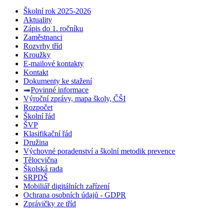
Školní rok 2025-2026
Aktuality
Zápis do 1. ročníku
Zaměstnanci
Rozvrhy tříd
Kroužky
E-mailové kontakty
Kontakt
Dokumenty ke stažení
Povinné informace
Výroční zprávy, mapa školy, ČŠI
Rozpočet
Školní řád
ŠVP
Klasifikační řád
Družina
Výchovné poradenství a školní metodik prevence
Tělocvična
Školská rada
SRPDŠ
Mobiliář digitálních zařízení
Ochrana osobních údajů - GDPR
Zprávičky ze tříd