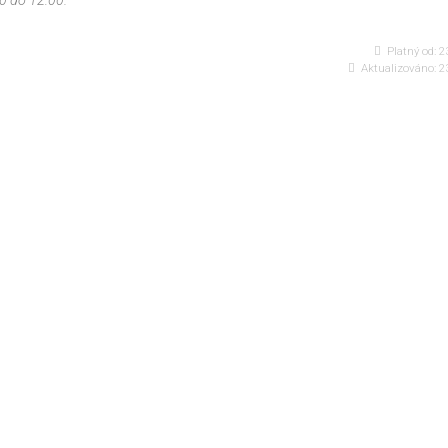
0 do 12:00.
Platný od:
23
Aktualizováno:
23