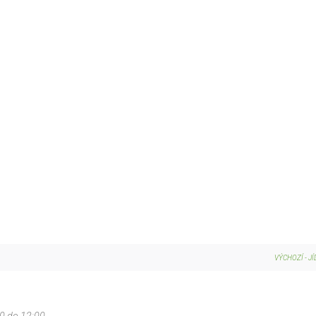
VÝCHOZÍ
-
J