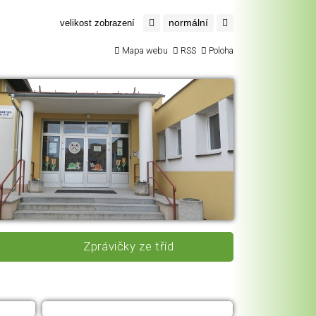
normální
velikost zobrazení
Mapa webu
RSS
Poloha
Zprávičky ze tříd
JÍDELNA