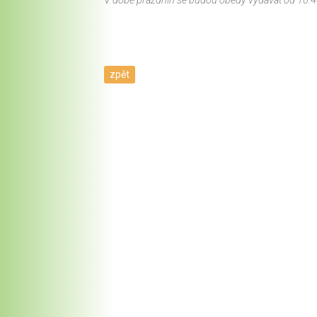
V době prázdnin se budou obědy vydávat od 10:4
zpět